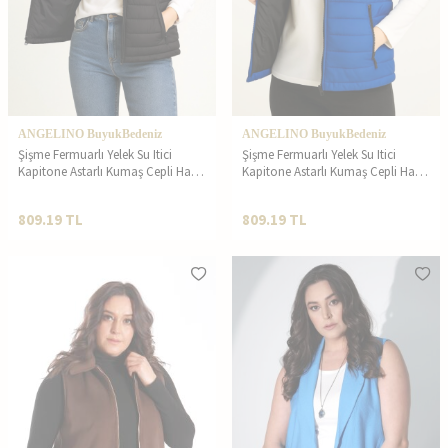
ANGELINO BuyukBedeniz
ANGELINO BuyukBedeniz
Şişme Fermuarlı Yelek Su Itici
Şişme Fermuarlı Yelek Su Itici
Kapitone Astarlı Kumaş Cepli Hafif
Kapitone Astarlı Kumaş Cepli Hafif
Kışlık Spor Rahat Kalıp - Siyah
Kışlık Spor Rahat Kalıp - Saks
Mavisi
809.19
TL
809.19
TL