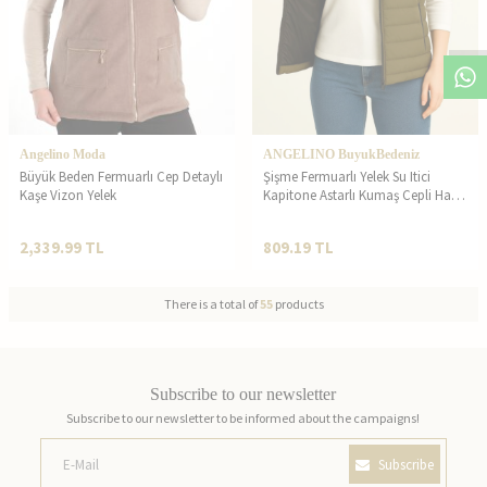
Angelino Moda
ANGELINO BuyukBedeniz
Büyük Beden Fermuarlı Cep Detaylı
Şişme Fermuarlı Yelek Su Itici
Kaşe Vizon Yelek
Kapitone Astarlı Kumaş Cepli Hafif
Kışlık Spor Rahat Kalıp - Haki
2,339.99
TL
809.19
TL
There is a total of
55
products
Subscribe to our newsletter
Subscribe to our newsletter to be informed about the campaigns!
Subscribe