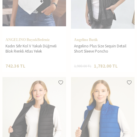
ANGELINO BuyukBedeniz
Angelino Butik
Kadın Sıfır Kol V Yakalı Düğmeli
Angelino Plus Size Sequin Detail
Blok Renkli Atlas Yelek
Short Sleeve Poncho
742.36
TL
1,782.00
TL
1,980.00
TL