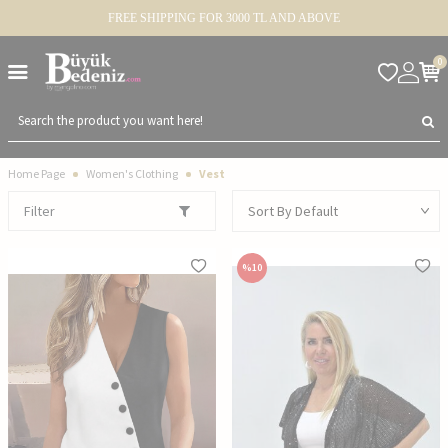
FREE SHIPPING FOR 3000 TL AND ABOVE
0
Home Page
Women's Clothing
Vest
Filter
%
10