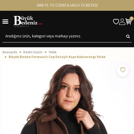
3000 TL VE ÜZERİ KARGO ÜCRETSİZ
0
Anasayfa
Kadın Giyim
Yelek
Büyük Beden Fermuarlı Cep Detaylı Kaşe Kahverengi Yelek