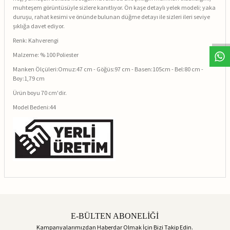
muhteşem görüntüsüyle sizlere kanıtlıyor. Ön kaşe detaylı yelek modeli; yaka
duruşu, rahat kesimi ve önünde bulunan düğme detayı ile sizleri ileri seviye
şıklığa davet ediyor.
Renk: Kahverengi
Malzeme: % 100 Poliester
Manken Ölçüleri:Omuz:47 cm - Göğüs:97 cm - Basen:105cm - Bel:80 cm -
Boy:1,79 cm
Ürün boyu 70 cm'dir.
Model Bedeni:44
E-BÜLTEN ABONELİĞİ
Kampanyalarımızdan Haberdar Olmak İçin Bizi Takip Edin.