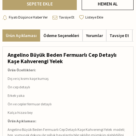
SEPETE EKLE
HEMEN AL
Fiyatı Düşünce Haber Ver
Tavsiye Et
Listeye Ekle
Ürün Açıklaması
Ödeme Seçenekleri
Yorumlar
Tavsiye Et
Angelino
Büyük Beden Fermuarlı Cep Detaylı
Kaşe Kahverengi Yelek
Ürün Özellikleri:
Dış ve iç kısmı kaşe kumaş
Ön cep detaylı
Erkek yaka
Ön ve cepler fermuar detaylı
Kalça hizası boy
Ürün Açıklaması:
Angelino Büyük Beden Fermuarlı Cep Detaylı Kaşe Kahverengi Yelek modeli;
hoş, yumuşak dokusu ile soğuk havalarda bile şıklığın mümkün olabildiğini,