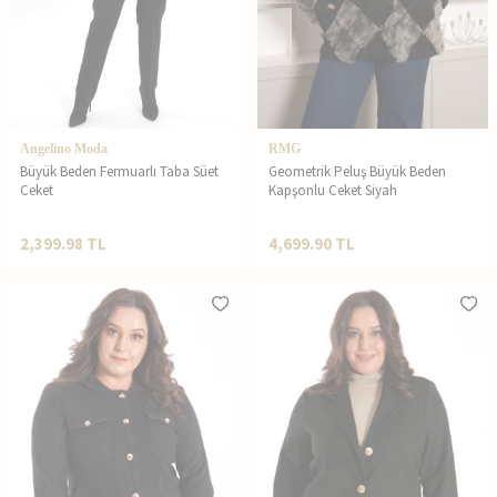
Angelino Moda
RMG
Büyük Beden Fermuarlı Taba Süet
Geometrik Peluş Büyük Beden
Ceket
Kapşonlu Ceket Siyah
2,399.98
TL
4,699.90
TL