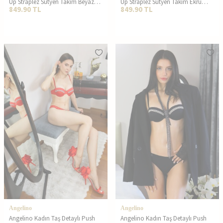
Up Straplez Sütyen Takım Beyaz
Up Straplez Sütyen Takım Ekru
849.90
TL
849.90
TL
3002
3002
Angelino
Angelino
Angelino Kadın Taş Detaylı Push
Angelino Kadın Taş Detaylı Push