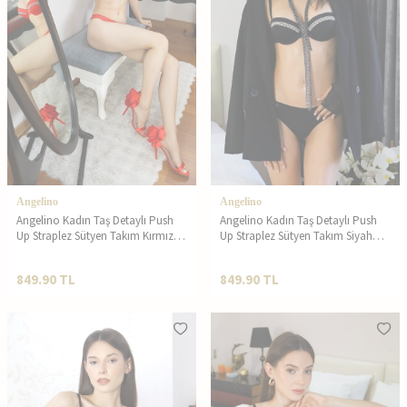
Angelino
Angelino
Angelino Kadın Taş Detaylı Push
Angelino Kadın Taş Detaylı Push
Up Straplez Sütyen Takım Kırmızı
Up Straplez Sütyen Takım Siyah
3002
3002
849.90
TL
849.90
TL