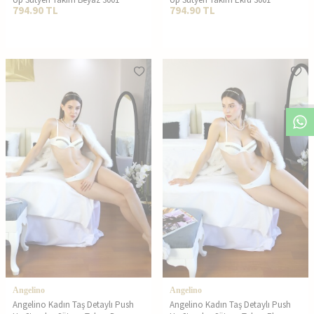
794.90
TL
794.90
TL
Angelino
Angelino
Angelino Kadın Taş Detaylı Push
Angelino Kadın Taş Detaylı Push