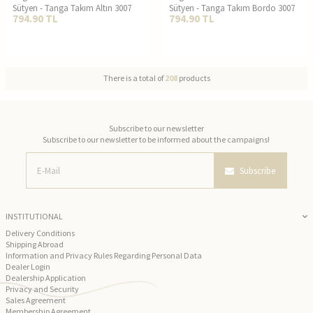
Sütyen - Tanga Takım Altın 3007
Sütyen - Tanga Takım Bordo 3007
794.90
TL
794.90
TL
There is a total of
208
products
Subscribe to our newsletter
Subscribe to our newsletter to be informed about the campaigns!
Subscribe
INSTITUTIONAL
Delivery Conditions
Shipping Abroad
Information and Privacy Rules Regarding Personal Data
Dealer Login
Dealership Application
Privacy and Security
Sales Agreement
Membership Agreement