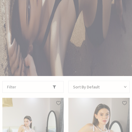
Filter