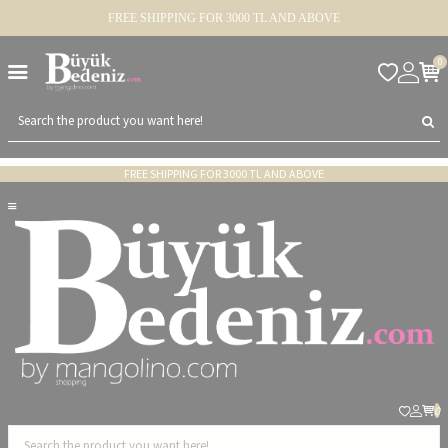
FREE SHIPPING FOR 3000 TL AND ABOVE
0
FREE SHIPPING FOR 3000 TL AND ABOVE
0