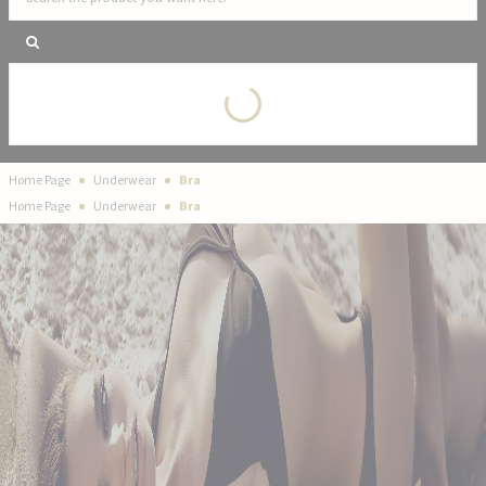
Home Page
Underwear
Bra
Home Page
Underwear
Bra