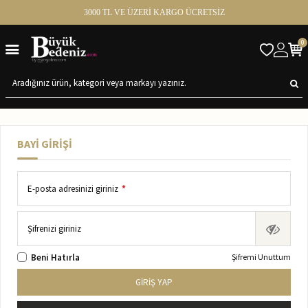
3000 TL VE ÜZERİ KARGO ÜCRETSİZ
0
BAYI GIRIŞI
E-posta adresinizi giriniz
*
Şifrenizi giriniz
Beni Hatırla
Şifremi Unuttum
GIRIŞ YAP