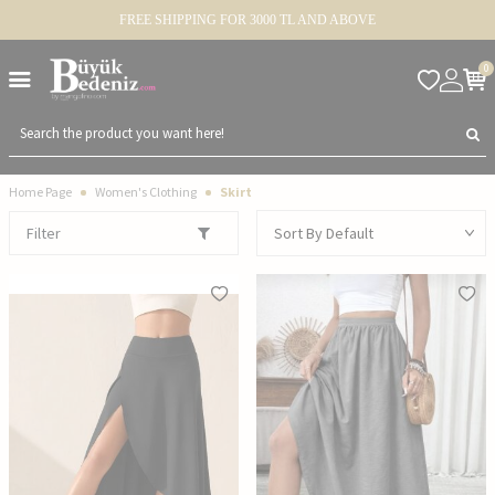
FREE SHIPPING FOR 3000 TL AND ABOVE
0
Home Page
Women's Clothing
Skirt
Filter