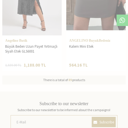
Angelino Butik
ANGELINO BuyukBedeniz
Büyük Beden Uzun Payet Yırtmaçlı
Kalem Mini Etek
Siyah Etek GLS6001
1,188.00
TL
564.16
TL
1,320.00
TL
There is a total of
89
products
Subscribe to our newsletter
Subscribe to our newsletter to be informed about the campaigns!
Subscribe