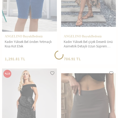
ANGELINO BuyukBedeniz
ANGELINO BuyukBedeniz
Kadın Yüksek Bel önden Yırtmaçlı
Kadın Yüksek Bel çiçek Desenli önü
Kısa Kot Etek
Asimetrik Detaylı Uzun Süprem
Etek
1,291.81
TL
786.91
TL
%
10