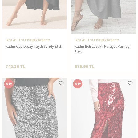
ANGELINO BuyukBedeniz
ANGELINO BuyukBedeniz
Kadın Cep Detay Taytlı Sandy Etek
Kadın Beli Lastikli Paraşüt Kumaş
Etek
742.36
TL
979.96
TL
%
10
%
10