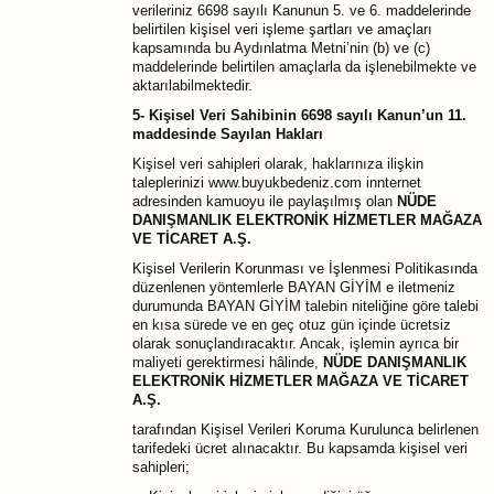
verileriniz 6698 sayılı Kanunun 5. ve 6. maddelerinde
belirtilen kişisel veri işleme şartları ve amaçları
kapsamında bu Aydınlatma Metni’nin (b) ve (c)
maddelerinde belirtilen amaçlarla da işlenebilmekte ve
aktarılabilmektedir.
5- Kişisel Veri Sahibinin 6698 sayılı Kanun’un 11.
maddesinde Sayılan Hakları
Kişisel veri sahipleri olarak, haklarınıza ilişkin
taleplerinizi
www.buyukbedeniz.com
innternet
adresinden kamuoyu ile paylaşılmış olan
NÜDE
DANIŞMANLIK ELEKTRONİK HİZMETLER MAĞAZA
VE TİCARET A.Ş.
Kişisel Verilerin Korunması ve İşlenmesi Politikasında
düzenlenen yöntemlerle BAYAN GİYİM e iletmeniz
durumunda BAYAN GİYİM talebin niteliğine göre talebi
en kısa sürede ve en geç otuz gün içinde ücretsiz
olarak sonuçlandıracaktır. Ancak, işlemin ayrıca bir
maliyeti gerektirmesi hâlinde,
NÜDE DANIŞMANLIK
ELEKTRONİK HİZMETLER MAĞAZA VE TİCARET
A.Ş.
tarafından Kişisel Verileri Koruma Kurulunca belirlenen
tarifedeki ücret alınacaktır. Bu kapsamda kişisel veri
sahipleri;