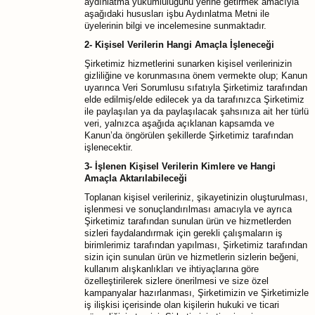
aydınlatma yükümlülüğünü yerine getirmek amacıyla
aşağıdaki hususları işbu Aydınlatma Metni ile
üyelerinin bilgi ve incelemesine sunmaktadır.
2- Kişisel Verilerin Hangi Amaçla İşleneceği
Şirketimiz hizmetlerini sunarken kişisel verilerinizin
gizliliğine ve korunmasına önem vermekte olup; Kanun
uyarınca Veri Sorumlusu sıfatıyla Şirketimiz tarafından
elde edilmiş/elde edilecek ya da tarafınızca Şirketimiz
ile paylaşılan ya da paylaşılacak şahsınıza ait her türlü
veri, yalnızca aşağıda açıklanan kapsamda ve
Kanun’da öngörülen şekillerde Şirketimiz tarafından
işlenecektir.
3- İşlenen Kişisel Verilerin Kimlere ve Hangi
Amaçla Aktarılabileceği
Toplanan kişisel verileriniz, şikayetinizin oluşturulması,
işlenmesi ve sonuçlandırılması amacıyla ve ayrıca
Şirketimiz tarafından sunulan ürün ve hizmetlerden
sizleri faydalandırmak için gerekli çalışmaların iş
birimlerimiz tarafından yapılması, Şirketimiz tarafından
sizin için sunulan ürün ve hizmetlerin sizlerin beğeni,
kullanım alışkanlıkları ve ihtiyaçlarına göre
özelleştirilerek sizlere önerilmesi ve size özel
kampanyalar hazırlanması, Şirketimizin ve Şirketimizle
iş ilişkisi içerisinde olan kişilerin hukuki ve ticari