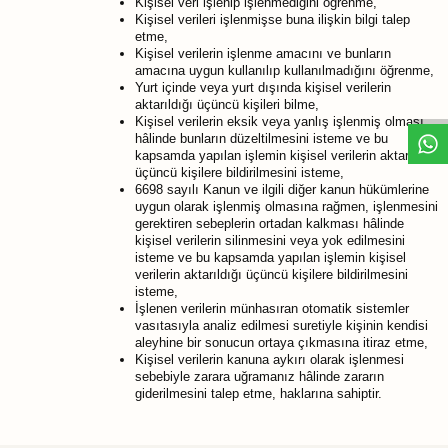
Kişisel veri işlenip işlenmediğini öğrenme,
Kişisel verileri işlenmişse buna ilişkin bilgi talep
etme,
Kişisel verilerin işlenme amacını ve bunların
amacına uygun kullanılıp kullanılmadığını öğrenme,
Yurt içinde veya yurt dışında kişisel verilerin
aktarıldığı üçüncü kişileri bilme,
Kişisel verilerin eksik veya yanlış işlenmiş olması
hâlinde bunların düzeltilmesini isteme ve bu
kapsamda yapılan işlemin kişisel verilerin aktarıldığı
üçüncü kişilere bildirilmesini isteme,
6698 sayılı Kanun ve ilgili diğer kanun hükümlerine
uygun olarak işlenmiş olmasına rağmen, işlenmesini
gerektiren sebeplerin ortadan kalkması hâlinde
kişisel verilerin silinmesini veya yok edilmesini
isteme ve bu kapsamda yapılan işlemin kişisel
verilerin aktarıldığı üçüncü kişilere bildirilmesini
isteme,
İşlenen verilerin münhasıran otomatik sistemler
vasıtasıyla analiz edilmesi suretiyle kişinin kendisi
aleyhine bir sonucun ortaya çıkmasına itiraz etme,
Kişisel verilerin kanuna aykırı olarak işlenmesi
sebebiyle zarara uğramanız hâlinde zararın
giderilmesini talep etme, haklarına sahiptir.