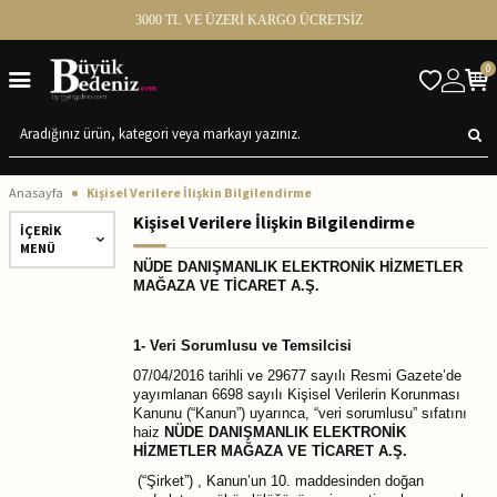
3000 TL VE ÜZERİ KARGO ÜCRETSİZ
0
Anasayfa
Kişisel Verilere İlişkin Bilgilendirme
Kişisel Verilere İlişkin Bilgilendirme
İÇERIK
MENÜ
NÜDE DANIŞMANLIK ELEKTRONİK HİZMETLER
MAĞAZA VE TİCARET A.Ş.
1- Veri Sorumlusu ve Temsilcisi
07/04/2016 tarihli ve 29677 sayılı Resmi Gazete’de
yayımlanan 6698 sayılı Kişisel Verilerin Korunması
Kanunu (“Kanun”) uyarınca, “veri sorumlusu” sıfatını
haiz
NÜDE DANIŞMANLIK ELEKTRONİK
HİZMETLER MAĞAZA VE TİCARET A.Ş.
(“Şirket”) , Kanun’un 10. maddesinden doğan