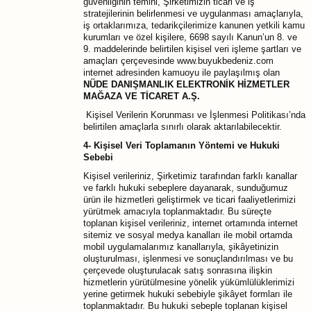
güvenliğinin temini, Şirketimizin ticari ve iş
stratejilerinin belirlenmesi ve uygulanması amaçlarıyla,
iş ortaklarımıza, tedarikçilerimize kanunen yetkili kamu
kurumları ve özel kişilere, 6698 sayılı Kanun’un 8. ve
9. maddelerinde belirtilen kişisel veri işleme şartları ve
amaçları çerçevesinde www.buyukbedeniz.com
internet adresinden kamuoyu ile paylaşılmış olan
NÜDE DANIŞMANLIK ELEKTRONİK HİZMETLER
MAĞAZA VE TİCARET A.Ş.
Kişisel Verilerin Korunması ve İşlenmesi Politikası’nda
belirtilen amaçlarla sınırlı olarak aktarılabilecektir.
4- Kişisel Veri Toplamanın Yöntemi ve Hukuki
Sebebi
Kişisel verileriniz, Şirketimiz tarafından farklı kanallar
ve farklı hukuki sebeplere dayanarak, sunduğumuz
ürün ile hizmetleri geliştirmek ve ticari faaliyetlerimizi
yürütmek amacıyla toplanmaktadır. Bu süreçte
toplanan kişisel verileriniz, internet ortamında internet
sitemiz ve sosyal medya kanalları ile mobil ortamda
mobil uygulamalarımız kanallarıyla, şikâyetinizin
oluşturulması, işlenmesi ve sonuçlandırılması ve bu
çerçevede oluşturulacak satış sonrasına ilişkin
hizmetlerin yürütülmesine yönelik yükümlülüklerimizi
yerine getirmek hukuki sebebiyle şikâyet formları ile
toplanmaktadır. Bu hukuki sebeple toplanan kişisel