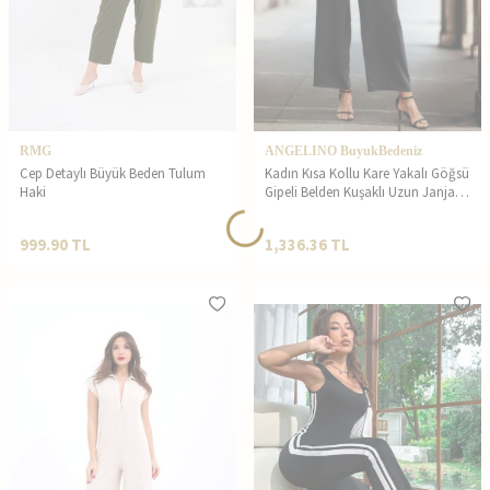
RMG
ANGELINO BuyukBedeniz
Cep Detaylı Büyük Beden Tulum
Kadın Kısa Kollu Kare Yakalı Göğsü
Haki
Gipeli Belden Kuşaklı Uzun Janjan
Tulum
999.90
TL
1,336.36
TL