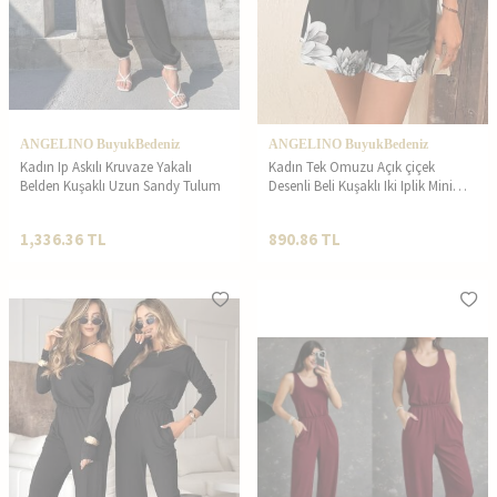
ANGELINO BuyukBedeniz
ANGELINO BuyukBedeniz
Kadın Ip Askılı Kruvaze Yakalı
Kadın Tek Omuzu Açık çiçek
Belden Kuşaklı Uzun Sandy Tulum
Desenli Beli Kuşaklı Iki Iplik Mini
Short Tulum
1,336.36
TL
890.86
TL