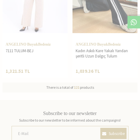
ANGELINO BuyukBedeniz
ANGELINO BuyukBedeniz
7111 TULUM-BEJ
Kadın Askılı Kare Yakalı Yandan
şeritli Uzun Dalgıç Tulum
1,321.51
TL
1,039.36
TL
There is a total of
121
products
Subscribe to our newsletter
Subscribe to our newsletter to be informed about the campaigns!
Subscribe