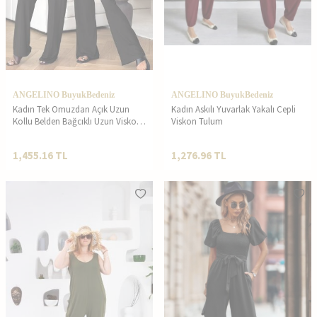
ANGELINO BuyukBedeniz
ANGELINO BuyukBedeniz
Kadın Tek Omuzdan Açık Uzun
Kadın Askılı Yuvarlak Yakalı Cepli
Kollu Belden Bağcıklı Uzun Viskon
Viskon Tulum
Iki Iplik Tulum
1,455.16
TL
1,276.96
TL