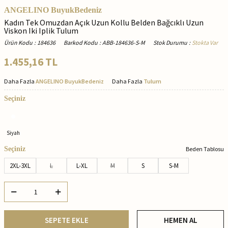
ANGELINO BuyukBedeniz
Kadın Tek Omuzdan Açık Uzun Kollu Belden Bağcıklı Uzun
Viskon Iki Iplik Tulum
Ürün Kodu
:
184636
Barkod Kodu
:
ABB-184636-S-M
Stok Durumu
:
Stokta Var
1.455,16
TL
Daha Fazla
ANGELINO BuyukBedeniz
Daha Fazla
Tulum
Seçiniz
Siyah
Seçiniz
Beden Tablosu
2XL-3XL
L
L-XL
M
S
S-M
SEPETE EKLE
HEMEN AL