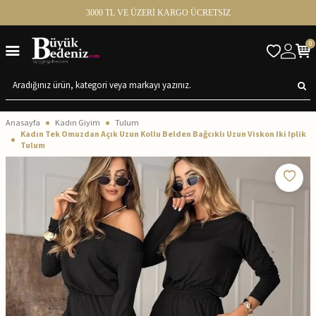
3000 TL VE ÜZERİ KARGO ÜCRETSİZ
0
Anasayfa
Kadın Giyim
Tulum
Kadın Tek Omuzdan Açık Uzun Kollu Belden Bağcıklı Uzun Viskon Iki Iplik
Tulum