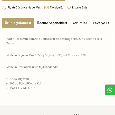
Fiyatı Düşünce Haber Ver
Tavsiye Et
Listeye Ekle
Ürün Açıklaması
Ödeme Seçenekleri
Yorumlar
Tavsiye Et
Kadın Tek Omuzdan Açık Uzun Kollu Belden Bağcıklı Uzun Viskon Iki Iplik
Tulum
Modelin Ölçüleri: Boy:165, Kg:55, Göğüs:90, Bel:72, Kalça: 100
Modelin üzerindeki ürün M/38 bedendir
YAKA-Diğerleri
KOL UZUNLUK-Kısa Kol
BACAK BOYU-Uzun