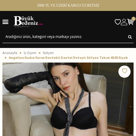
3000 TL VE ÜZERİ KARGO ÜCRETSİZ
0
Anasayfa
İç Giyim
Sütyen
Angelino Kadın Yarım Destekli Dantel Detaylı Sütyen Takım 4500 Siyah