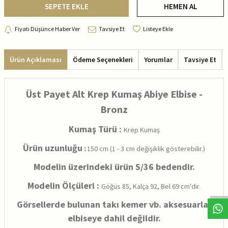
SEPETE EKLE
HEMEN AL
Fiyatı Düşünce Haber Ver
Tavsiye Et
Listeye Ekle
Ürün Açıklaması
Ödeme Seçenekleri
Yorumlar
Tavsiye Et
Üst Payet Alt Krep Kumaş Abiye Elbise -
Bronz
Kumaş Türü
:
Krep Kumaş
Ürün uzunluğu
:
150 cm (1 - 3 cm değişiklik gösterebilir.)
Modelin üzerindeki ürün S/36 bedendir.
Modelin Ölçüleri :
Göğüs 85, Kalça 92, Bel 69 cm'dir.
Görsellerde bulunan takı kemer vb. aksesuarlar
elbiseye dahil değildir.