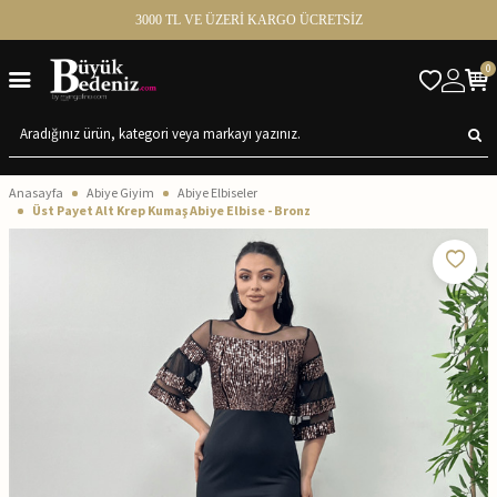
3000 TL VE ÜZERİ KARGO ÜCRETSİZ
0
Anasayfa
Abiye Giyim
Abiye Elbiseler
Üst Payet Alt Krep Kumaş Abiye Elbise - Bronz