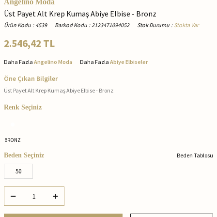
Angelino Moda
Üst Payet Alt Krep Kumaş Abiye Elbise - Bronz
Ürün Kodu
:
4539
Barkod Kodu
:
2123471094052
Stok Durumu
:
Stokta Var
2.546,42
TL
Daha Fazla
Angelino Moda
Daha Fazla
Abiye Elbiseler
Öne Çıkan Bilgiler
Üst Payet Alt Krep Kumaş Abiye Elbise - Bronz
Renk Seçiniz
BRONZ
Beden Seçiniz
Beden Tablosu
50