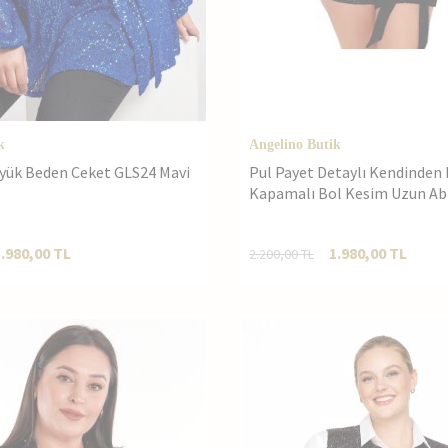
k
Angelino Butik
üyük Beden Ceket GLS24 Mavi
Pul Payet Detaylı Kendinden
Kapamalı Bol Kesim Uzun Ab
Gls24
1.980,00
TL
1.980,00
TL
2.200,00
TL