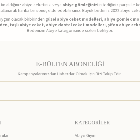
ın aldığınız abiye ceketinizi veya
abiye gömleğinizi
istediğiniz parça ile k
n kullanarak harika bir sonuç elde edebilirsiniz. Büyük bedeniz 2022 abiye 
uygun olacak birbirinden güzel
abiye ceket modelleri, abiye gömlek mod
en, taşlı abiye ceket, abiye dantel ceket modelleri, şifon abiye cek
Bedenizin Abiye kategorisinde sizleri bekliyor.
E-BÜLTEN ABONELİĞİ
Kampanyalarımızdan Haberdar Olmak İçin Bizi Takip Edin.
M
KATEGORİLER
rular
Abiye Giyim