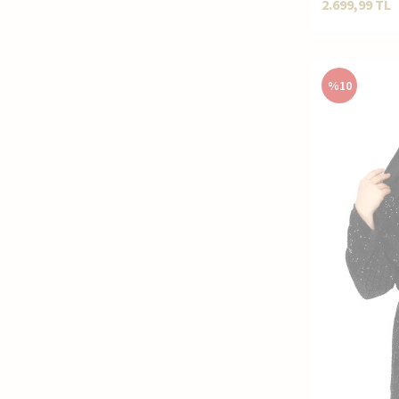
2.699,99
TL
%
10