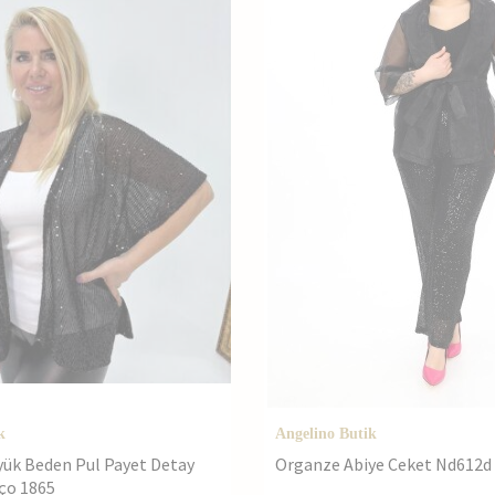
k
Angelino Butik
yük Beden Pul Payet Detay
Organze Abiye Ceket Nd612d
ço 1865