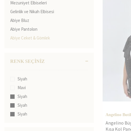
Mezuniyet Elbiseleri
Gelinlik ve Nikah Elbisesi
Abiye Bluz
Abiye Pantolon
Abiye Ceket & Gömlek
Abiye Etek
Abiye Tulum
RENK SEÇİNİZ
Abiye Takımlar
Tesettür Abiye Giyim
Siyah
Mavi
Siyah
Siyah
Siyah
Angelino Buti
Angelino Bü
Kısa Kol Pan