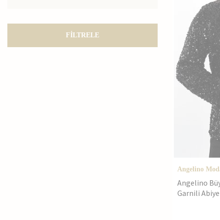
56
58
Standart
FİLTRELE
Angelino Mod
Angelino Büy
Garnili Abiy