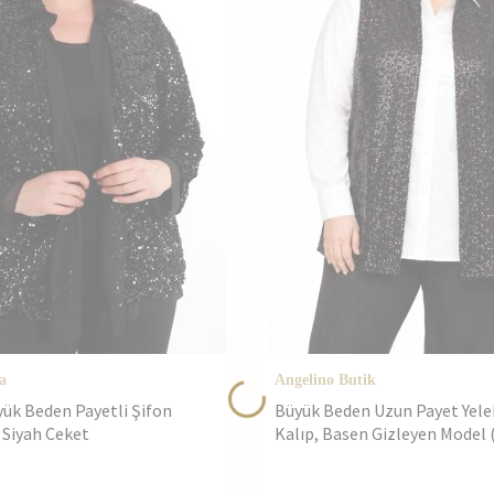
a
Angelino Butik
ük Beden Payetli Şifon
Büyük Beden Uzun Payet Yele
e Siyah Ceket
Kalıp, Basen Gizleyen Model 
ND4031