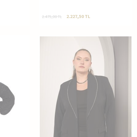
2.227,50
TL
2.475,00
TL