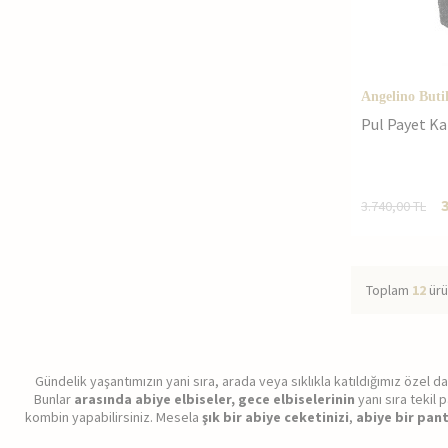
Angelino Buti
Pul Payet K
3.740,00
TL
Toplam
12
ürü
Gündelik yaşantımızın yani sıra, arada veya sıklıkla katıldığımız özel da
Bunlar
arasında abiye elbiseler, gece elbiselerinin
yanı sıra tekil 
kombin yapabilirsiniz. Mesela
şık bir abiye ceketinizi
,
abiye bir pan