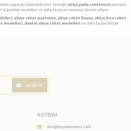
ombin yaparak kullanabilirsiniz. Örneğin
abiye pullu ceketinizin
içerisine
ceket & gömlek modelleri ve daha fazlasını sunmaya devam ediyor.
elleri, abiye ceket pantolon, abiye ceket bayan, abiye kısa ceket
et modelleri, dantel abiye ceket modelleri
ve daha fazlası Büyük
ABONE OL
İLETİŞİM
info@buyukbedeniz.com