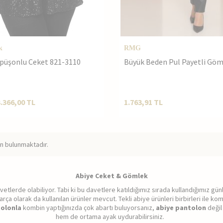
k
RMG
apüşonlu Ceket 821-3110
Büyük Beden Pul Payetli Gö
3.366,00
TL
1.763,91
TL
n bulunmaktadır.
Abiye Ceket & Gömlek
vetlerde olabiliyor. Tabi ki bu davetlere katıldığımız sırada kullandığımız günl
parça olarak da kullanılan ürünler mevcut. Tekli abiye ürünleri birbirleri ile k
tolonla
kombin yaptığınızda çok abartı buluyorsanız,
abiye pantolon
değil
hem de ortama ayak uydurabilirsiniz.