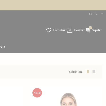
TR − TL
0
Favorilerim
Hesabım
Sepetim
AR
Görünüm :
%
10