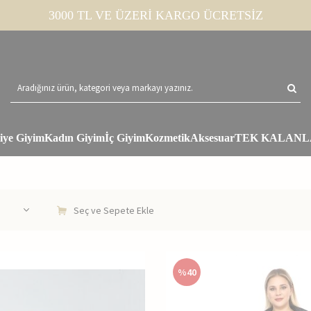
3000 TL VE ÜZERİ KARGO ÜCRETSİZ
iye Giyim
Kadın Giyim
İç Giyim
Kozmetik
Aksesuar
TEK KALANL
Seç ve Sepete Ekle
%
40