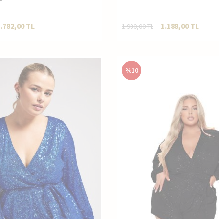
1.782,00
TL
1.188,00
TL
1.980,00
TL
%
10