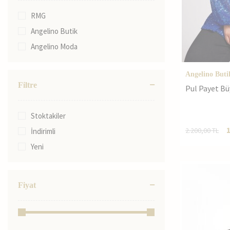
48
RMG
50
Angelino Butik
52
Angelino Moda
56
58
Angelino Buti
54
Filtre
Pul Payet B
60
62
Stoktakiler
42
2.200,00
TL
İndirimli
44
Yeni
46
48
Fiyat
50
52
54