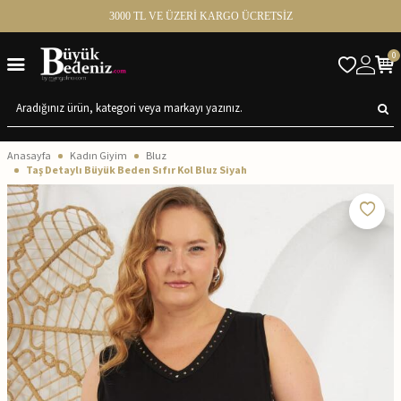
3000 TL VE ÜZERİ KARGO ÜCRETSİZ
0
Anasayfa
Kadın Giyim
Bluz
Taş Detaylı Büyük Beden Sıfır Kol Bluz Siyah