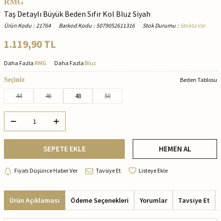
RMG
Taş Detaylı Büyük Beden Sıfır Kol Bluz Siyah
Ürün Kodu
:
21764
Barkod Kodu
:
5079052611316
Stok Durumu
:
Stokta Var
1.119,90
TL
Daha Fazla
RMG
Daha Fazla
Bluz
Seçiniz
Beden Tablosu
44
46
48
50
SEPETE EKLE
HEMEN AL
Fiyatı Düşünce Haber Ver
Tavsiye Et
Listeye Ekle
Ürün Açıklaması
Ödeme Seçenekleri
Yorumlar
Tavsiye Et