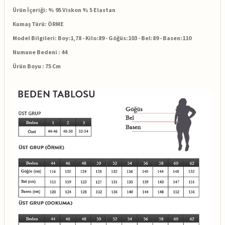
Ürün İçeriği: % 95 Viskon % 5 Elastan
Kumaş Türü: ÖRME
Model Bilgileri: Boy:1,78 - Kilo:89 - Göğüs:103 - Bel:89 - Basen:110
Numune Bedeni : 44
Ürün Boyu : 75 Cm