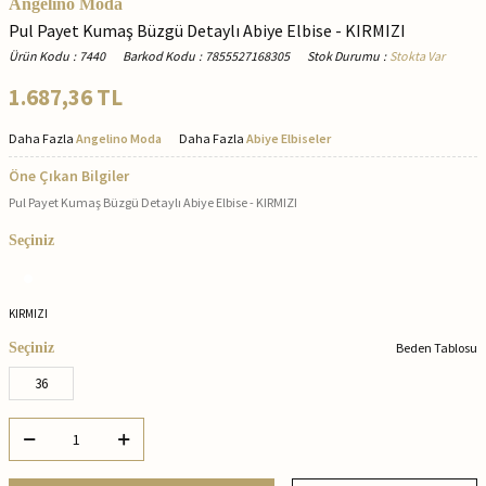
Angelino Moda
Pul Payet Kumaş Büzgü Detaylı Abiye Elbise - KIRMIZI
Ürün Kodu
:
7440
Barkod Kodu
:
7855527168305
Stok Durumu
:
Stokta Var
1.687,36
TL
Daha Fazla
Angelino Moda
Daha Fazla
Abiye Elbiseler
Öne Çıkan Bilgiler
Pul Payet Kumaş Büzgü Detaylı Abiye Elbise - KIRMIZI
Seçiniz
KIRMIZI
Seçiniz
Beden Tablosu
36