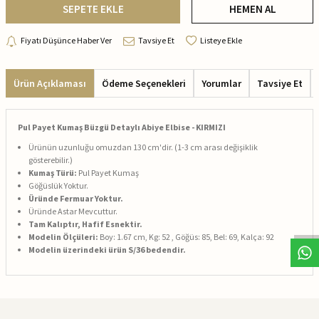
SEPETE EKLE
HEMEN AL
Fiyatı Düşünce Haber Ver
Tavsiye Et
Listeye Ekle
Ürün Açıklaması
Ödeme Seçenekleri
Yorumlar
Tavsiye Et
Pul Payet Kumaş Büzgü Detaylı Abiye Elbise - KIRMIZI
Ürünün uzunluğu omuzdan 130 cm'dir. (1-3 cm arası değişiklik
gösterebilir.)
Kumaş Türü:
Pul Payet Kumaş
Göğüslük Yoktur.
Üründe Fermuar Yoktur.
Üründe Astar Mevcuttur.
Tam Kalıptır, Hafif Esnektir.
Modelin Ölçüleri:
Boy: 1.67 cm, Kg: 52 , Göğüs: 85, Bel: 69, Kalça: 92
Modelin üzerindeki ürün S/36 bedendir.