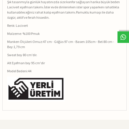
Şık tasarımıyla günlük hayatınızda size konfor sağlayan harika büyük beden
Lacivert eşofman takımı.İster evde dinlenirken ister spor yaparken rahatlıkla
kullanabileceğiniz rahat kalıp eşofman takımı.Pamuklu kumaşı ile daha
özgür, aktif ve ferah hissedin.
Renk: Lacivert
Malzeme: %100 Pmuk
Manken Ölçüleri:Omuz:47 cm - Göğüs:97 cm - Basen:105cm - Bel:80 cm -
Boy:1,79 cm
Sweat boy 80 cm'dir.
Alt Eşofman boy 95 cm'dir
Model Bedeni:44