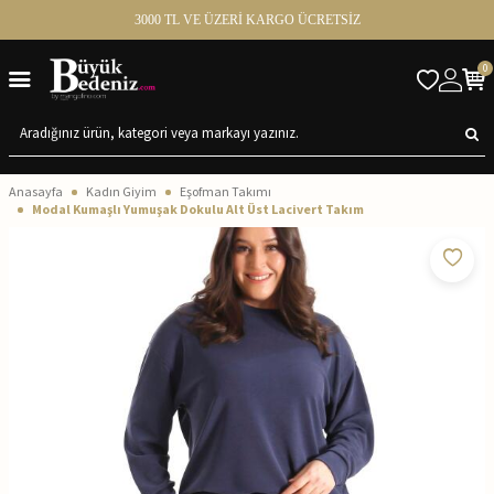
3000 TL VE ÜZERİ KARGO ÜCRETSİZ
0
Anasayfa
Kadın Giyim
Eşofman Takımı
Modal Kumaşlı Yumuşak Dokulu Alt Üst Lacivert Takım