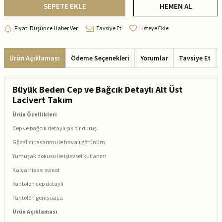
SEPETE EKLE
HEMEN AL
Fiyatı Düşünce Haber Ver
Tavsiye Et
Listeye Ekle
Ürün Açıklaması
Ödeme Seçenekleri
Yorumlar
Tavsiye Et
Büyük Beden Cep ve Bağcık Detaylı Alt Üst
Lacivert Takım
Ürün Özellikleri
Cep ve bağcık detaylı şık bir duruş
Gözalıcı tasarımı ile havalı görünüm
Yumuşak dokusu ile işlevsel kullanım
Kalça hizası sweat
Pantolon cep detaylı
Pantolon geniş paça
Ürün Açıklaması