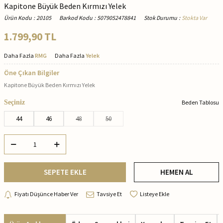
Kapitone Büyük Beden Kırmızı Yelek
Ürün Kodu
:
20105
Barkod Kodu
:
5079052478841
Stok Durumu
:
Stokta Var
1.799,90
TL
Daha Fazla
RMG
Daha Fazla
Yelek
Öne Çıkan Bilgiler
Kapitone Büyük Beden Kırmızı Yelek
Seçiniz
Beden Tablosu
44
46
48
50
SEPETE EKLE
HEMEN AL
Fiyatı Düşünce Haber Ver
Tavsiye Et
Listeye Ekle