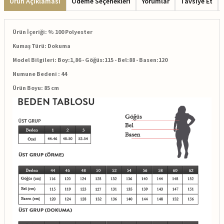
Ürün Açıklaması
Ödeme Seçenekleri
Yorumlar
Tavsiye Et
Ürün İçeriği: % 100 Polyester
Kumaş Türü: Dokuma
Model Bilgileri: Boy:1,86 - Göğüs:115 - Bel:88 - Basen:120
Numune Bedeni : 44
Ürün Boyu: 85 cm