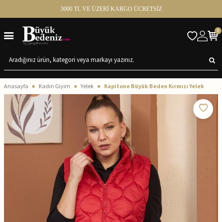
3000 TL VE ÜZERİ KARGO ÜCRETSİZ
0
Anasayfa
Kadın Giyim
Yelek
Kapitone Büyük Beden Kırmızı Yelek