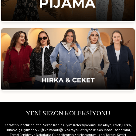
YENİ SEZON KOLEKSİYONU
Zarafetin İncelikleri: Yeni Sezon Kadın Giyim Koleksiyonumuzla Abiye, Yelek, Hırka,
Triko ve İç Giyimde Şıklığı ve Rahatlığı Bir Araya Getiriyoruz! Son Moda Tasarımlar,
Trend Renkler ve Dokularla Güncellenmiş Koleksiyonumuzda Tarzını Keşfet