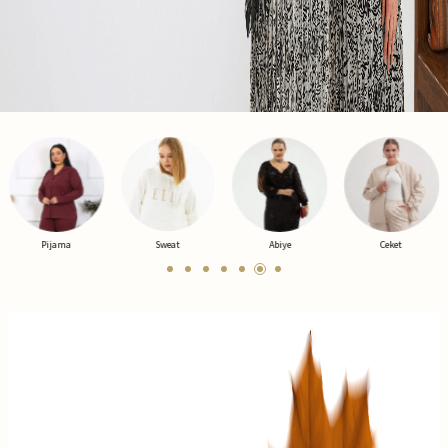
Sweat
Abiye
Ceket
Yelek