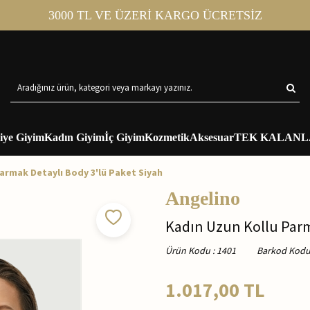
3000 TL VE ÜZERİ KARGO ÜCRETSİZ
iye Giyim
Kadın Giyim
İç Giyim
Kozmetik
Aksesuar
TEK KALANL
armak Detaylı Body 3'lü Paket Siyah
Angelino
Kadın Uzun Kollu Parm
Ürün Kodu
:
1401
Barkod Kod
1.017,00
TL