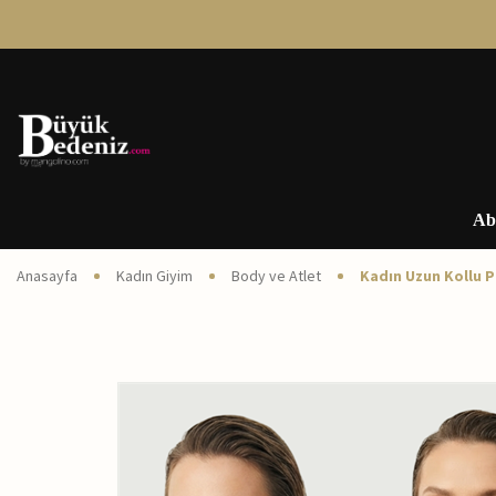
Ab
Anasayfa
Kadın Giyim
Body ve Atlet
Kadın Uzun Kollu P