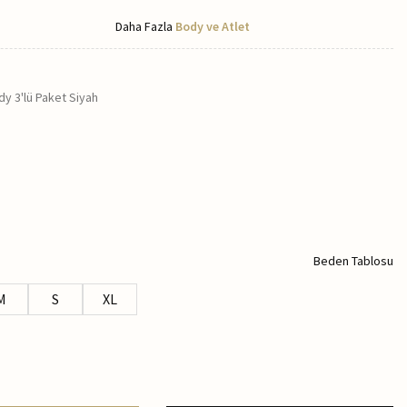
Daha Fazla
Body ve Atlet
dy 3'lü Paket Siyah
Beden Tablosu
M
S
XL