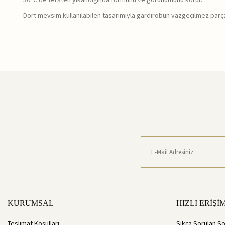
Dört mevsim kullanılabilen tasarımıyla gardırobun vazgeçilmez parça
KURUMSAL
HIZLI ERİŞİ
Teslimat Koşulları
Sıkça Sorulan So