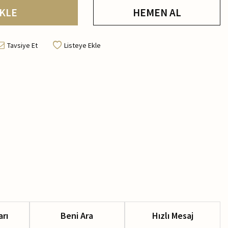
KLE
HEMEN AL
Tavsiye Et
Listeye Ekle
arı
Beni Ara
Hızlı Mesaj