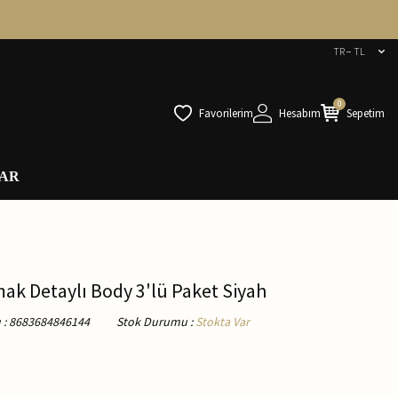
TR − TL
0
Favorilerim
Hesabım
Sepetim
AR
ak Detaylı Body 3'lü Paket Siyah
u
:
8683684846144
Stok Durumu
:
Stokta Var