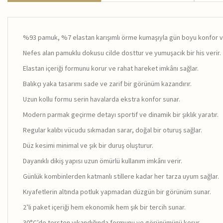
%93 pamuk, %7 elastan karışımlı örme kumaşıyla gün boyu konfor ve
Nefes alan pamuklu dokusu cilde dosttur ve yumuşacık bir his verir.
Elastan içeriği formunu korur ve rahat hareket imkânı sağlar.
Balıkçı yaka tasarımı sade ve zarif bir görünüm kazandırır.
Uzun kollu formu serin havalarda ekstra konfor sunar.
Modern parmak geçirme detayı sportif ve dinamik bir şıklık yaratır.
Regular kalıbı vücudu sıkmadan sarar, doğal bir oturuş sağlar.
Düz kesimi minimal ve şık bir duruş oluşturur.
Dayanıklı dikiş yapısı uzun ömürlü kullanım imkânı verir.
Günlük kombinlerden katmanlı stillere kadar her tarza uyum sağlar.
Kıyafetlerin altında potluk yapmadan düzgün bir görünüm sunar.
2’li paket içeriği hem ekonomik hem şık bir tercih sunar.
30°C’de tersten yıkandığında formunu ve görünümünü korur.