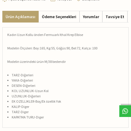
Ürün Açıklaması
Ödeme Seçenekleri
Yorumlar
Tavsiye Et
Kadın Uzun Kollu önden Fermuarlı Ithal Krep Elbise
Modelin Ölçüleri: Boy:165, Kg:55, Göğüs:90, Bel:72, Kalça: 100
Modelin üzerindeki ürün M/38 bedendir
TARZ-Diğerleri
YAKA-Diğerleri
DESEN-Diğerleri
KOL UZUNLUK-Uzun Kol
UZUNLUK-Diğerleri
EK OZELLIKLER-Boş/Ek özellik Yok
KALIP-Diger
TARZ-Diger
KAPATMA TURU-Diger