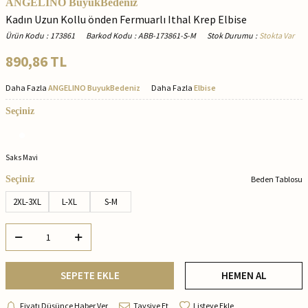
ANGELINO BuyukBedeniz
Kadın Uzun Kollu önden Fermuarlı Ithal Krep Elbise
Ürün Kodu
:
173861
Barkod Kodu
:
ABB-173861-S-M
Stok Durumu
:
Stokta Var
890,86
TL
Daha Fazla
ANGELINO BuyukBedeniz
Daha Fazla
Elbise
Seçiniz
Saks Mavi
Seçiniz
Beden Tablosu
2XL-3XL
L-XL
S-M
SEPETE EKLE
HEMEN AL
Fiyatı Düşünce Haber Ver
Tavsiye Et
Listeye Ekle