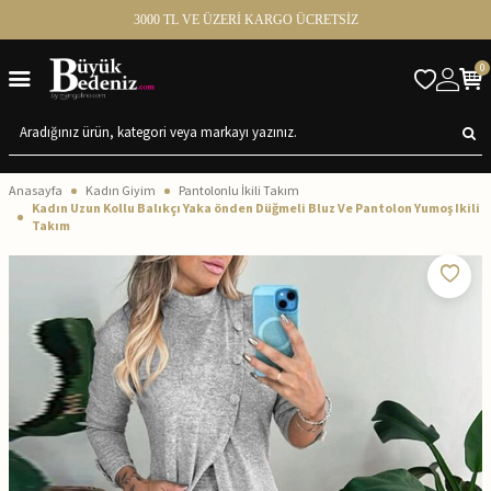
3000 TL VE ÜZERİ KARGO ÜCRETSİZ
0
Anasayfa
Kadın Giyim
Pantolonlu İkili Takım
Kadın Uzun Kollu Balıkçı Yaka önden Düğmeli Bluz Ve Pantolon Yumoş Ikili
Takım