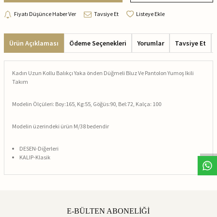
Fiyatı Düşünce Haber Ver
Tavsiye Et
Listeye Ekle
Ürün Açıklaması
Ödeme Seçenekleri
Yorumlar
Tavsiye Et
Kadın Uzun Kollu Balıkçı Yaka önden Düğmeli Bluz Ve Pantolon Yumoş Ikili
Takım
Modelin Ölçüleri: Boy:165, Kg:55, Göğüs:90, Bel:72, Kalça: 100
Modelin üzerindeki ürün M/38 bedendir
DESEN-Diğerleri
KALIP-Klasik
E-BÜLTEN ABONELİĞİ