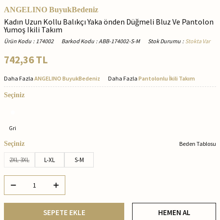
ANGELINO BuyukBedeniz
Kadın Uzun Kollu Balıkçı Yaka önden Düğmeli Bluz Ve Pantolon
Yumoş Ikili Takım
Ürün Kodu
:
174002
Barkod Kodu
:
ABB-174002-S-M
Stok Durumu
:
Stokta Var
742,36
TL
Daha Fazla
ANGELINO BuyukBedeniz
Daha Fazla
Pantolonlu İkili Takım
Seçiniz
Gri
Seçiniz
Beden Tablosu
2XL-3XL
L-XL
S-M
SEPETE EKLE
HEMEN AL