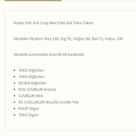
Kadın Sıfır Kol Crop Mini Etek Ikili Triko Takım
Modelin Ölçüleri: Boy:165, Kg:55, Göğüs:90, Bel:72, Kalça: 100
Modelin üzerindeki ürün M/38 bedendir
TARZ-Diğerleri
YAKA-Diğerleri
DESEN-Diğerleri
KOL UZUNLUK-Kolsuz
UZUNLUK-Mini
EK OZELLIKLER-Boş/Ek özellik Yok
KALIP-Diger
TARZ-Diger