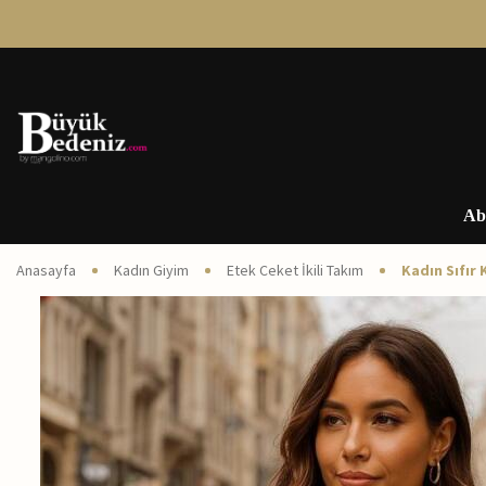
Ab
Anasayfa
Kadın Giyim
Etek Ceket İkili Takım
Kadın Sıfır 