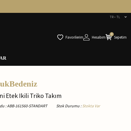
TR − TL
0
Favorilerim
Hesabım
Sepetim
AR
kBedeniz
ni Etek Ikili Triko Takım
odu
:
ABB-161560-STANDART
Stok Durumu
:
Stokta Var