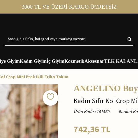
3000 TL VE ÜZERİ KARGO ÜCRETSİZ
iye Giyim
Kadın Giyim
İç Giyim
Kozmetik
Aksesuar
TEK KALANL
Kol Crop Mini Etek Ikili Triko Takım
ANGELINO Buyu
Kadın Sıfır Kol Crop Mi
Ürün Kodu
:
161560
Barkod K
742,36
TL