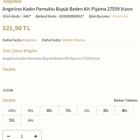
Angelino
Angelino Kadın Pamuklu Büyük Beden Alt Pijama 27559 Vizon
Ürün Kodu
:
5467
Barkod Kodu
:
6550000069537
Stok Durumu
:
Stokta Var
521,90
TL
Daha Fazla
Angelino
Daha Fazla
Tek Alt Pijama
Öne Çıkan Bilgiler
Angelino Kadın Pamuklu Büyük Beden Alt Pijama 27559 Vizon
Seçiniz
VİZON
Seçiniz
Beden Tablosu
10XL
9XL
8XL
7XL
2XL
3XL
4XL
5XL
6XL