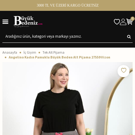
3000 TL VE ÜZERİ KARGO ÜCRETSİZ
0
Anasayfa
İç Giyim
Tek Alt Pijama
Angelino Kadın Pamuklu Büyük Beden Alt Pijama 27559 Vizon