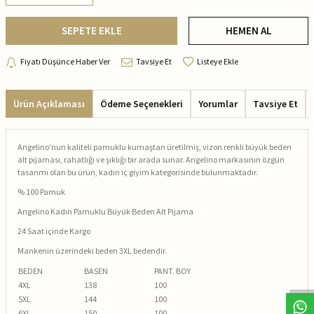
SEPETE EKLE
HEMEN AL
Fiyatı Düşünce Haber Ver
Tavsiye Et
Listeye Ekle
Ürün Açıklaması
Ödeme Seçenekleri
Yorumlar
Tavsiye Et
Angelino'nun kaliteli pamuklu kumaştan üretilmiş, vizon renkli büyük beden
alt pijaması, rahatlığı ve şıklığı bir arada sunar. Angelino markasının özgün
tasarımı olan bu ürün, kadın iç giyim kategorisinde bulunmaktadır.
% 100 Pamuk
Angelino Kadın Pamuklu Büyük Beden Alt Pijama
24 Saat içinde Kargo
Mankenin üzerindeki beden 3XL bedendir.
BEDEN
BASEN
PANT. BOY
4XL
138
100
5XL
144
100
6XL
150
100