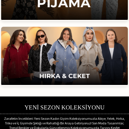
YENİ SEZON KOLEKSİYONU
Zarafetin İncelikleri: Yeni Sezon Kadın Giyim Koleksiyonumuzla Abiye, Yelek, Hırka,
Triko ve İç Giyimde Şıklığı ve Rahatlığı Bir Araya Getiriyoruz! Son Moda Tasarımlar,
Trend Renkler ve Dokularla Güncellenmiş Koleksiyonumuzda Tarzını Keşfet