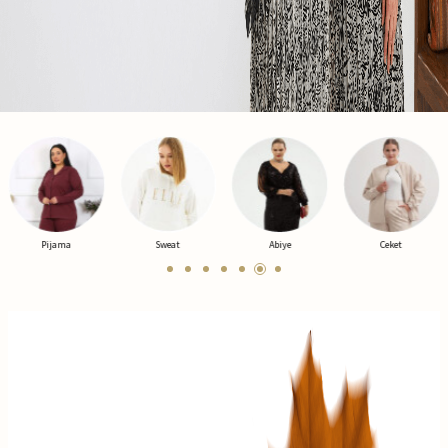
Pijama
Sweat
Abiye
Ceket