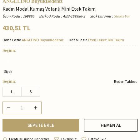
ANGELINO BuyukBedeniz
Kadın Modal Kumaş Volanlı Mini Etek Takım
Ürün Kodu
:
169986
Barkod Kodu
:
ABB-169986-S
Stok Durumu
:
Stokta Var
430,51
TL
Daha Fazla
ANGELINO BuyukBedeniz
Daha Fazla
Etek Ceket İkili Takım
Seçiniz
Siyah
Seçiniz
Beden Tablosu
L
S
SEPETE EKLE
HEMEN AL
Fiyatı Düşünce Haber Ver
Tavsiye Et
Listeye Ekle