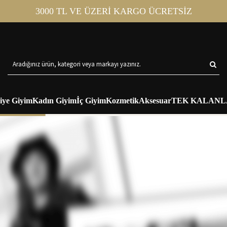
3000 TL VE ÜZERİ KARGO ÜCRETSİZ
iye Giyim
Kadın Giyim
İç Giyim
Kozmetik
Aksesuar
TEK KALANL