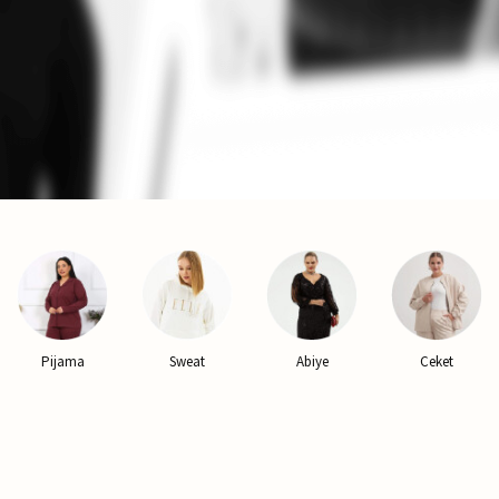
ma
Sweat
Abiye
Ceket
Yele