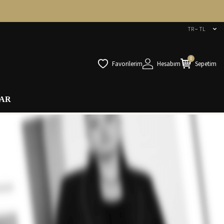
TR − TL
0
Favorilerim
Hesabım
Sepetim
AR