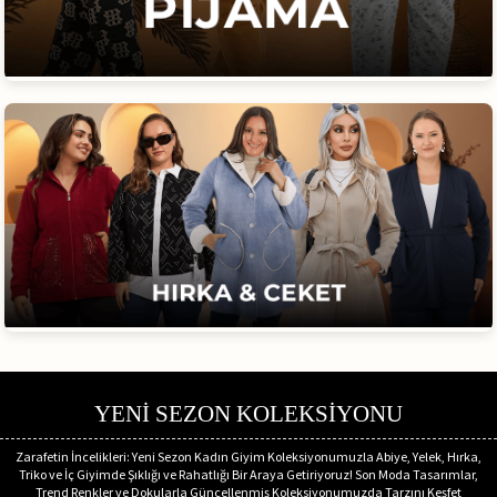
YENİ SEZON KOLEKSİYONU
Zarafetin İncelikleri: Yeni Sezon Kadın Giyim Koleksiyonumuzla Abiye, Yelek, Hırka,
Triko ve İç Giyimde Şıklığı ve Rahatlığı Bir Araya Getiriyoruz! Son Moda Tasarımlar,
Trend Renkler ve Dokularla Güncellenmiş Koleksiyonumuzda Tarzını Keşfet