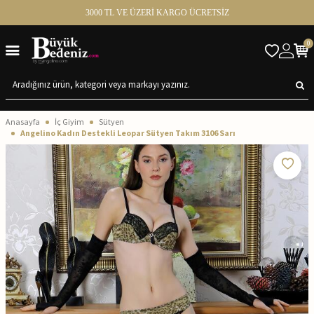
3000 TL VE ÜZERİ KARGO ÜCRETSİZ
0
Anasayfa
İç Giyim
Sütyen
Angelino Kadın Destekli Leopar Sütyen Takım 3106 Sarı