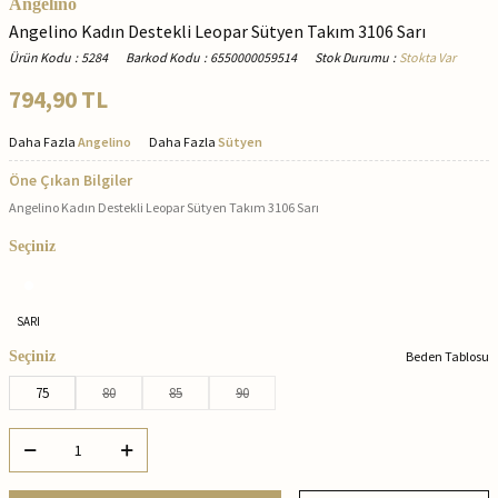
Angelino
Angelino Kadın Destekli Leopar Sütyen Takım 3106 Sarı
Ürün Kodu
:
5284
Barkod Kodu
:
6550000059514
Stok Durumu
:
Stokta Var
794,90
TL
Daha Fazla
Angelino
Daha Fazla
Sütyen
Öne Çıkan Bilgiler
Angelino Kadın Destekli Leopar Sütyen Takım 3106 Sarı
Seçiniz
SARI
Seçiniz
Beden Tablosu
75
80
85
90