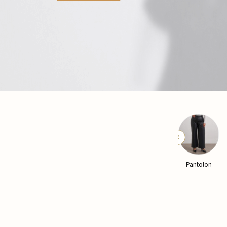
Yelek
Kaban
Pantolon
Pijama