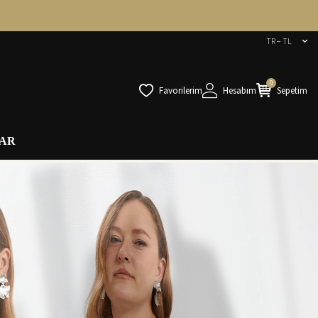
TR − TL
0
Favorilerim
Hesabım
Sepetim
AR