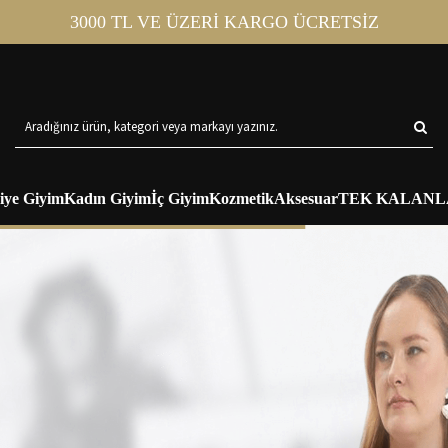
3000 TL VE ÜZERİ KARGO ÜCRETSİZ
iye Giyim
Kadın Giyim
İç Giyim
Kozmetik
Aksesuar
TEK KALANL