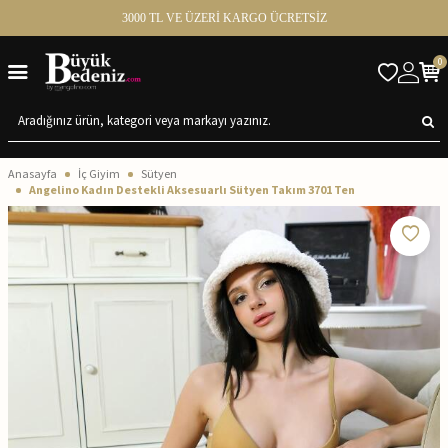
3000 TL VE ÜZERİ KARGO ÜCRETSİZ
0
Anasayfa
İç Giyim
Sütyen
Angelino Kadın Destekli Aksesuarlı Sütyen Takım 3701 Ten