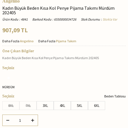
Angelino
Kadın Büyük Beden Kısa Kol Penye Pijama Takımı Mürdüm
202405
Ürün Kodu
:
4841
Barkod Kodu
:
6550000034726
Stok Durumu
:
Stokta Var
907,09
TL
Daha Fazla
Angelino
Daha Fazla
Pijama Takım
Öne Çıkan Bilgiler
Kadın Büyük Beden Kısa Kol Penye Pijama Takımı Mürdüm 202405
Seçiniz
MÜRDÜM
Seçiniz
Beden Tablosu
8XL
7XL
3XL
4XL
5XL
6XL