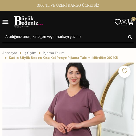
3000 TL VE ÜZERİ KARGO ÜCRETSİZ
0
Anasayfa
İç Giyim
Pijama Takım
Kadın Büyük Beden Kısa Kol Penye Pijama Takımı Mürdüm 202405