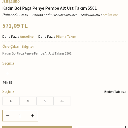
Angelino
Kadın Bol Paça Penye Pembe Alt Üst Takım 5501
Ürün Kodu
:
4415
Barkod Kodu
:
6550000007560
Stok Durumu
:
Stokta Var
571,09
TL
Daha Fazla
Angelino
Daha Fazla
Pijama Takım
Öne Çıkan Bilgiler
Kadın Bol Paça Penye Pembe Alt Üst Takım 5501
Seçiniz
PEMBE
Seçiniz
Beden Tablosu
L
M
S
XL