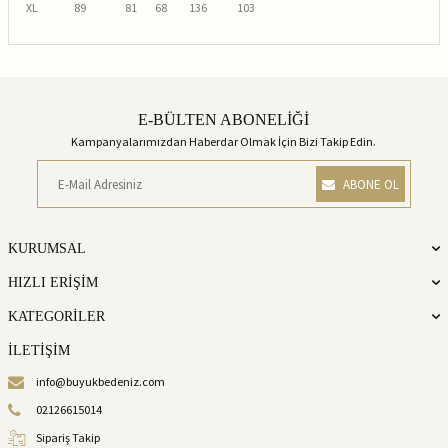
XL
89
81
68
136
103
E-BÜLTEN ABONELİĞİ
Kampanyalarımızdan Haberdar Olmak İçin Bizi Takip Edin.
ABONE OL
KURUMSAL
HIZLI ERİŞİM
KATEGORİLER
İLETİŞİM
info@buyukbedeniz.com
02126615014
Sipariş Takip