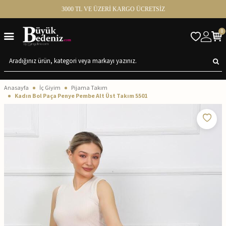
3000 TL VE ÜZERİ KARGO ÜCRETSİZ
0
Anasayfa
İç Giyim
Pijama Takım
Kadın Bol Paça Penye Pembe Alt Üst Takım 5501