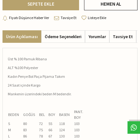
SEPETE EKLE
HEMEN AL
Fiyatı Düşünce Haber Ver
Tavsiye Et
Listeye Ekle
Ürün Açıklaması
Ödeme Seçenekleri
Yorumlar
Tavsiye Et
Üst % 100 Pamuk Ribana
ALT %100 Polyester
Kadın Penye Bol Paça Pijama Takım
24 Saat içinde Kargo
Mankenin üzerindeki beden M bedendir.
PANT.
BEDEN
GOĞÜS
BEL
BOY
BASEN
BOY
S
80
72
55
118
103
M
83
75
66
124
103
L
86
78
67
130
103