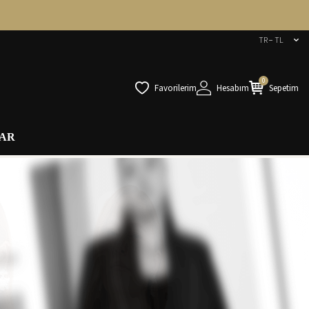
TR − TL
0
Favorilerim
Hesabım
Sepetim
AR