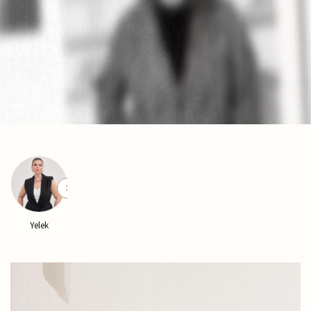
Yelek
Kaban
Pantolon
Pijama