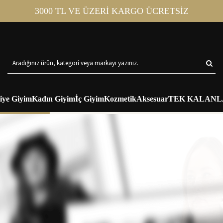
3000 TL VE ÜZERİ KARGO ÜCRETSİZ
iye Giyim
Kadın Giyim
İç Giyim
Kozmetik
Aksesuar
TEK KALANL