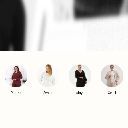
Pijama
Sweat
Abiye
Ceket