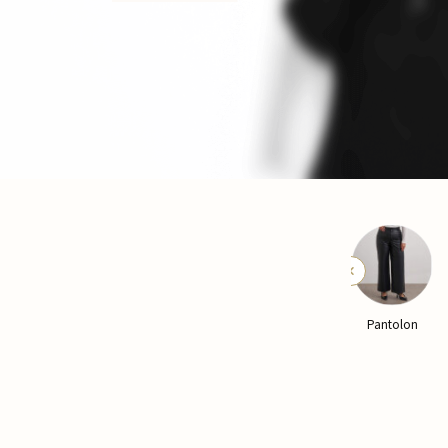
Ceket
Yelek
Kaban
Pantolon