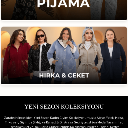
YENİ SEZON KOLEKSİYONU
Zarafetin İncelikleri: Yeni Sezon Kadın Giyim Koleksiyonumuzla Abiye, Yelek, Hırka,
Triko ve İç Giyimde Şıklığı ve Rahatlığı Bir Araya Getiriyoruz! Son Moda Tasarımlar,
Trend Renkler ve Dokularla Güncellenmiş Koleksiyonumuzda Tarzını Keşfet