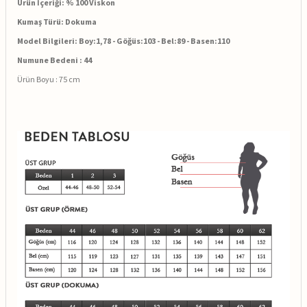
Ürün İçeriği: % 100 Viskon
Kumaş Türü: Dokuma
Model Bilgileri: Boy:1,78 - Göğüs:103 - Bel:89 - Basen:110
Numune Bedeni : 44
Ürün Boyu : 75 cm