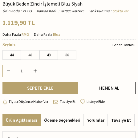
Büyük Beden Zincir İşlemeli Bluz Siyah
Ürün Kodu
:
21733
Barkod Kodu
:
5079052607425
Stok Durumu
:
Stokta Var
1.119,90
TL
Daha Fazla
RMG
Daha Fazla
Bluz
Seçiniz
Beden Tablosu
44
46
48
50
SEPETE EKLE
HEMEN AL
Fiyatı Düşünce Haber Ver
Tavsiye Et
Listeye Ekle
Ürün Açıklaması
Ödeme Seçenekleri
Yorumlar
Tavsiye Et