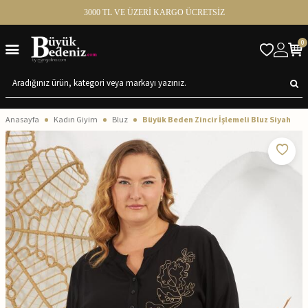
3000 TL VE ÜZERİ KARGO ÜCRETSİZ
0
Anasayfa
Kadın Giyim
Bluz
Büyük Beden Zincir İşlemeli Bluz Siyah