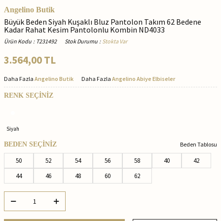
Angelino Butik
Büyük Beden Siyah Kuşaklı Bluz Pantolon Takım 62 Bedene
Kadar Rahat Kesim Pantolonlu Kombin ND4033
Ürün Kodu
:
T231492
Stok Durumu
:
Stokta Var
3.564,00
TL
Daha Fazla
Angelino Butik
Daha Fazla
Angelino Abiye Elbiseler
RENK SEÇİNİZ
Siyah
BEDEN SEÇİNİZ
Beden Tablosu
50
52
54
56
58
40
42
44
46
48
60
62