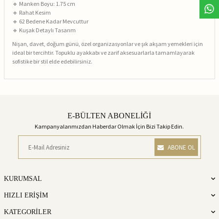
🔹 Manken Boyu: 1.75 cm
🔹 Rahat Kesim
🔹 62 Bedene Kadar Mevcuttur
🔹 Kuşak Detaylı Tasarım
Nişan, davet, doğum günü, özel organizasyonlar ve şık akşam yemekleri için
ideal bir tercihtir. Topuklu ayakkabı ve zarif aksesuarlarla tamamlayarak
sofistike bir stil elde edebilirsiniz.
E-BÜLTEN ABONELİĞİ
Kampanyalarımızdan Haberdar Olmak İçin Bizi Takip Edin.
ABONE OL
KURUMSAL
HIZLI ERİŞİM
KATEGORİLER