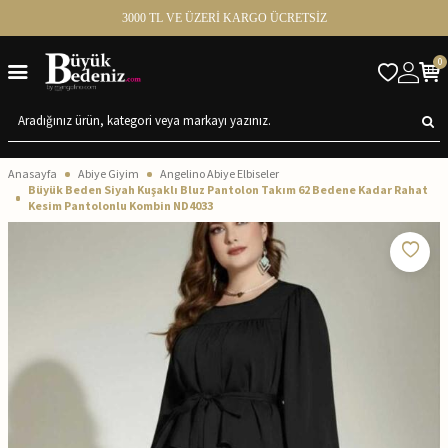
3000 TL VE ÜZERİ KARGO ÜCRETSİZ
0
Anasayfa
Abiye Giyim
Angelino Abiye Elbiseler
Büyük Beden Siyah Kuşaklı Bluz Pantolon Takım 62 Bedene Kadar Rahat
Kesim Pantolonlu Kombin ND4033