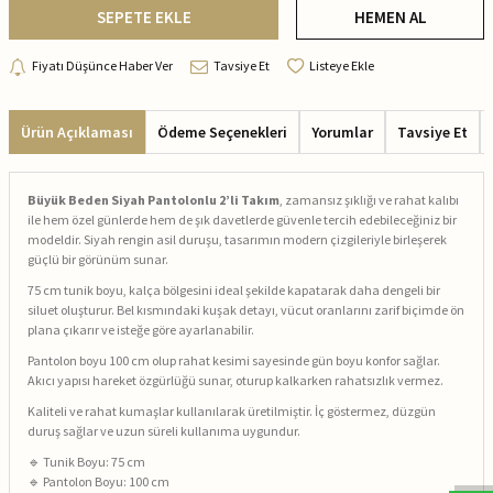
SEPETE EKLE
HEMEN AL
Fiyatı Düşünce Haber Ver
Tavsiye Et
Listeye Ekle
Ürün Açıklaması
Ödeme Seçenekleri
Yorumlar
Tavsiye Et
Büyük Beden Siyah Pantolonlu 2’li Takım
, zamansız şıklığı ve rahat kalıbı
ile hem özel günlerde hem de şık davetlerde güvenle tercih edebileceğiniz bir
modeldir. Siyah rengin asil duruşu, tasarımın modern çizgileriyle birleşerek
güçlü bir görünüm sunar.
75 cm tunik boyu, kalça bölgesini ideal şekilde kapatarak daha dengeli bir
siluet oluşturur. Bel kısmındaki kuşak detayı, vücut oranlarını zarif biçimde ön
plana çıkarır ve isteğe göre ayarlanabilir.
Pantolon boyu 100 cm olup rahat kesimi sayesinde gün boyu konfor sağlar.
Akıcı yapısı hareket özgürlüğü sunar, oturup kalkarken rahatsızlık vermez.
Kaliteli ve rahat kumaşlar kullanılarak üretilmiştir. İç göstermez, düzgün
duruş sağlar ve uzun süreli kullanıma uygundur.
🔹 Tunik Boyu: 75 cm
🔹 Pantolon Boyu: 100 cm