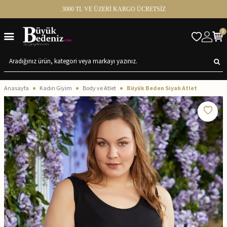
3000 TL VE ÜZERİ KARGO ÜCRETSİZ
0
Anasayfa
Kadın Giyim
Body ve Atlet
Büyük Beden Siyah Atlet