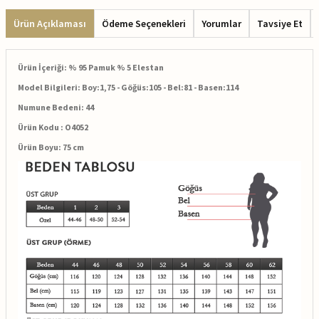
Ürün Açıklaması
Ödeme Seçenekleri
Yorumlar
Tavsiye Et
Ürün İçeriği: % 95 Pamuk % 5 Elestan
Model Bilgileri: Boy:1,75 - Göğüs:105 - Bel:81 - Basen:114
Numune Bedeni: 44
Ürün Kodu : O4052
Ürün Boyu: 75 cm