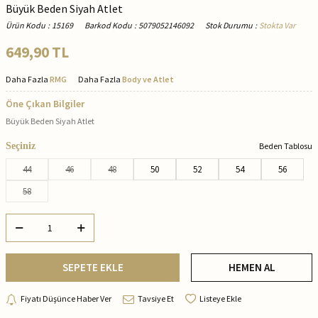
Büyük Beden Siyah Atlet
Ürün Kodu
:
15169
Barkod Kodu
:
5079052146092
Stok Durumu
:
Stokta Var
649,90
TL
Daha Fazla
RMG
Daha Fazla
Body ve Atlet
Öne Çıkan Bilgiler
Büyük Beden Siyah Atlet
Seçiniz
Beden Tablosu
44
46
48
50
52
54
56
58
SEPETE EKLE
HEMEN AL
Fiyatı Düşünce Haber Ver
Tavsiye Et
Listeye Ekle