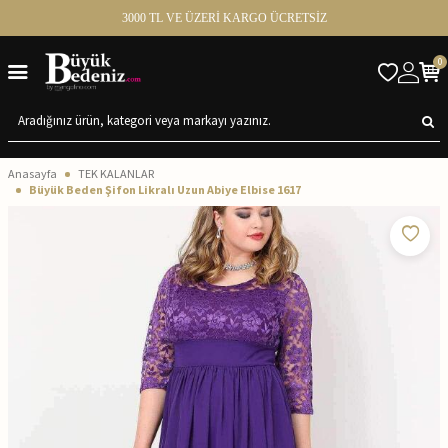
3000 TL VE ÜZERİ KARGO ÜCRETSİZ
0
Anasayfa
TEK KALANLAR
Büyük Beden Şifon Likralı Uzun Abiye Elbise 1617