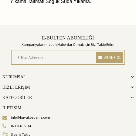
Yıkama Talimatı:Soğuk Suda Yıkama.
E-BÜLTEN ABONELİĞİ
Kampanyalarımızdan Haberdar Olmak İçin Bizi Takip Edin.
ABONE OL
KURUMSAL
HIZLI ERİŞİM
KATEGORİLER
İLETİŞİM
info@buyukbedeniz.com
02126615014
Sipariş Takip