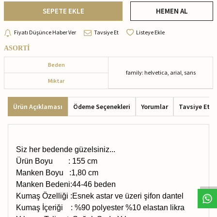
SEPETE EKLE
HEMEN AL
Fiyatı Düşünce Haber Ver
Tavsiye Et
Listeye Ekle
ASORTİ
Beden
family: helvetica, arial, sans
Miktar
Ürün Açıklaması
Ödeme Seçenekleri
Yorumlar
Tavsiye Et
Siz her bedende güzelsiniz...
Ürün Boyu : 155 cm
Manken Boyu :1,80 cm
Manken Bedeni:44-46 beden
Kumaş Özelliği :Esnek astar ve üzeri şifon dantel
Kumaş İçeriği : %90 polyester %10 elastan likra