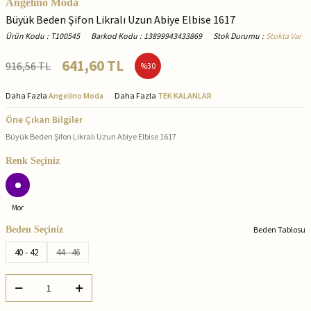
Angelino Moda
Büyük Beden Şifon Likralı Uzun Abiye Elbise 1617
Ürün Kodu
:
T100545
Barkod Kodu
:
13899943433869
Stok Durumu
:
Stokta Var
641,60
TL
916,56
TL
%
30
Daha Fazla
Angelino Moda
Daha Fazla
TEK KALANLAR
Öne Çıkan Bilgiler
Büyük Beden Şifon Likralı Uzun Abiye Elbise 1617
Renk Seçiniz
Mor
Beden Seçiniz
Beden Tablosu
40 - 42
44 - 46