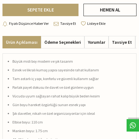
SEPETE EKLE
HEMEN AL
Fiyatı Düşünce Haber Ver
Tavsiye Et
Listeye Ekle
Ürün Açıklaması
Ödeme Seçenekleri
Yorumlar
Tavsiye Et
Büyük midi boy modern ve şık tasarım
Esnek ve likralı kumaş yapısı sayesinde rahat kullanım
Tam astarlı iç yapı, konforlu ve güvenli kullanım sağlar
Parlak payet dokusu ile davet ve özel günlere uygun
Vücuda uyum sağlayan rahat kalıp büyük beden kesim
Gün boyu hareket özgürlüğü sunan esnek yapı
Şık davetler, nikah ve özel organizasyonlar için ideal
Elbise boyu: 110 cm
Manken boyu: 1.75 cm