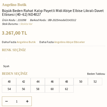
Angelino Butik
Büyük Beden Rahat Kalıp Payetli Midi Abiye Elbise Likralı Davet
Elbisesi (40–62) ND4027
Ürün Kodu
:
231098
Barkod Kodu
:
BB-2025model3143312
Stok Durumu
:
Stokta Var
3.267,00
TL
Daha Fazla
Angelino Butik
Daha Fazla
Angelino Abiye Elbiseler
RENK SEÇİNİZ
Siyah
BEDEN SEÇİNİZ
Beden Tablosu
40
42
44
46
48
50
52
54
56
58
60
62