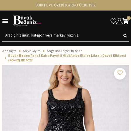
3000 TL VE ÜZERİ KARGO ÜCRETSİZ
0
Anasayfa
Abiye Giyim
Angelino Abiye Elbiseler
Büyük Beden Rahat Kalıp Payetli Midi Abiye Elbise Likralı Davet Elbisesi
(40–62) ND4027