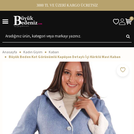
3000 TL VE ÜZERİ KARGO ÜCRETSİZ
0
Anasayfa
Kadın Giyim
Kaban
Büyük Beden Kot Görünümlü Kapüşon Detaylı İçi Kürklü Mavi Kaban