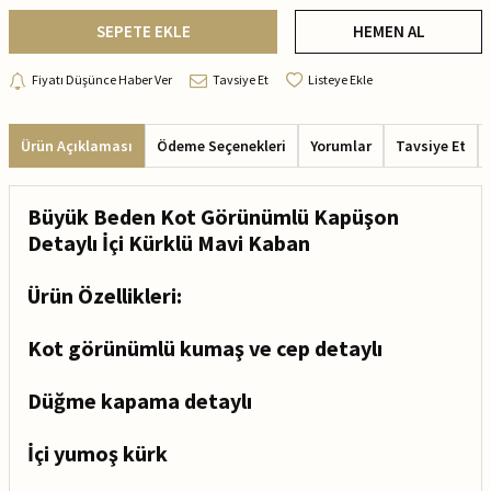
SEPETE EKLE
HEMEN AL
Fiyatı Düşünce Haber Ver
Tavsiye Et
Listeye Ekle
Ürün Açıklaması
Ödeme Seçenekleri
Yorumlar
Tavsiye Et
Büyük Beden Kot Görünümlü Kapüşon
Detaylı İçi Kürklü Mavi Kaban
Ürün Özellikleri:
Kot görünümlü kumaş ve cep detaylı
Düğme kapama detaylı
İçi yumoş kürk