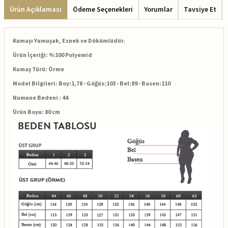
Ürün Açıklaması
Ödeme Seçenekleri
Yorumlar
Tavsiye Et
Kumaşı Yumuşak, Esnek ve Dökümlüdür.
Ürün İçeriği:
%100 Polyemid
Kumaş Türü: Örme
Model Bilgileri: Boy:1,78 - Göğüs:103 - Bel:89 - Basen:110
Numune Bedeni : 44
Ürün Boyu: 80 cm