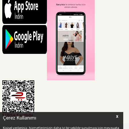
X
Çerez Kullanımı
Kişisel verileriniz, hizmetlerimizin daha iyi bir şekilde sunulması için mevzuata
T
-Soft
E-Ticaret
Sistemleriyle Hazırlanmıştır.