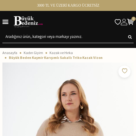
3000 TL VE ÜZERİ KARGO ÜCRETSİZ
0
Anasayfa
Kadın Giyim
Kazak ve Hırka
Büyük Beden Kaşmir Karışımlı Sakallı Triko Kazak Vizon