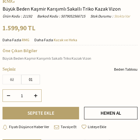
RMG
Büyük Beden Kaşmir Karışımlı Sakallı Triko Kazak Vizon
Ürün Kodu
:
21192
Barkod Kodu
:
5079052566715
Stok Durumu
:
Stokta Var
1.599,90
TL
Daha Fazla
RMG
Daha Fazla
Kazak ve Hırka
Öne Çıkan Bilgiler
Büyük Beden Kaşmir Karışımlı Sakallı Triko Kazak Vizon
Seçiniz
Beden Tablosu
02
01
SEPETE EKLE
HEMEN AL
Fiyatı Düşünce Haber Ver
Tavsiye Et
Listeye Ekle