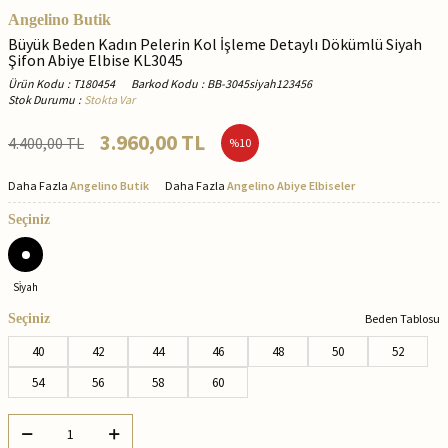
Angelino Butik
Büyük Beden Kadın Pelerin Kol İşleme Detaylı Dökümlü Siyah
Şifon Abiye Elbise KL3045
Ürün Kodu
:
T180454
Barkod Kodu
:
BB-3045siyah123456
Stok Durumu
:
Stokta Var
3.960,00
TL
4.400,00
TL
%
10
Daha Fazla
Angelino Butik
Daha Fazla
Angelino Abiye Elbiseler
Seçiniz
Si̇yah
Seçiniz
Beden Tablosu
40
42
44
46
48
50
52
54
56
58
60