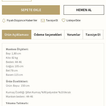
SEPETE EKLE
HEMEN AL
Fiyatı Düşünce Haber Ver
Tavsiye Et
Listeye Ekle
Ürün Açıklaması
Ödeme Seçenekleri
Yorumlar
Tavsiye Et
Manken Ölçüleri:
Boy: 1,80 cm
Kilo: 82 kg
Beden: 44-46
Göğüs: 105 cm
Bel:78 cm
Basen:115 cm
Ürün Özellikleri:
Ürün Boyu: 150 cm
Kumaş Özelliği :Şifon Kumaş %90 polyester %10 likralı
Manken bedeni : 44-46
Yıkama Talimatı: