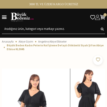
3000 TL VE ÜZERİ KARGO ÜCRETSİZ
0
Anasayfa
Abiye Giyim
Angelino Abiye Elbiseler
Büyük Beden Kadın Pelerin Kol İşleme Detaylı Dökümlü Siyah Şifon Abiye
Elbise KL3045