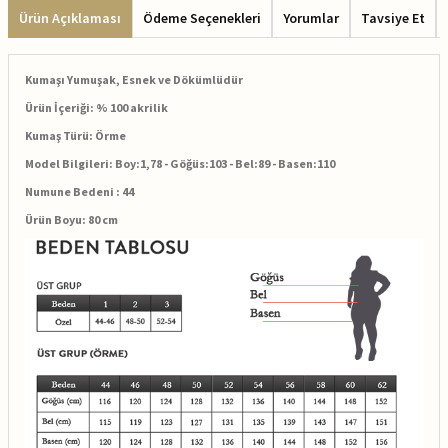
Ürün Açıklaması
Ödeme Seçenekleri
Yorumlar
Tavsiye Et
Kumaşı Yumuşak, Esnek ve Dökümlüdür
Ürün İçeriği: % 100 akrilik
Kumaş Türü: Örme
Model Bilgileri: Boy:1,78 - Göğüs:103 - Bel:89 - Basen:110
Numune Bedeni : 44
Ürün Boyu: 80 cm