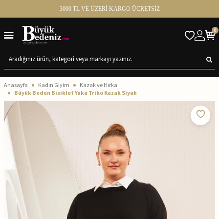
3000 TL VE ÜZERİ KARGO ÜCRETSİZ
0
Anasayfa
Kadın Giyim
Kazak ve Hırka
Büyük Beden Bisiklet Yaka Triko Kazak Siyah