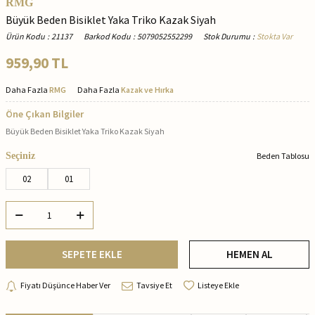
RMG
Büyük Beden Bisiklet Yaka Triko Kazak Siyah
Ürün Kodu
:
21137
Barkod Kodu
:
5079052552299
Stok Durumu
:
Stokta Var
959,90
TL
Daha Fazla
RMG
Daha Fazla
Kazak ve Hırka
Öne Çıkan Bilgiler
Büyük Beden Bisiklet Yaka Triko Kazak Siyah
Seçiniz
Beden Tablosu
02
01
SEPETE EKLE
HEMEN AL
Fiyatı Düşünce Haber Ver
Tavsiye Et
Listeye Ekle