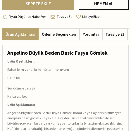
SEPETE EKLE
HEMEN AL
Fiyatı Düşünce Haber Ver
Tavsiye Et
Listeye Ekle
Ürün Açıklaması
Ödeme Seçenekleri
Yorumlar
Tavsiye Et
Angelino Büyük Beden Basic Fuşya Gömlek
Ürün Özellikleri:
Rahat form ve kalıbı ile mükemmel uyum
Uzun kol
Süs düğme detaylı
Kalça altı boy
Ürün Açıklaması:
Angelino Büyük Beden Basic Fuşya Gömlek, bahar ve yaz aylarının bitmeyen
enerjisini basic gömlek ile yakala! Hoş dokusu ve cıvıl cıvıl renkleri ile seni
büyüleyecek olan bu parçayı kumaş pantolonlar ile birleştirmek isteyebilirsin.
Hafif dokusu ile rahatlığı hissederken en yoğun günlerin bile enerjik geçecek! :)