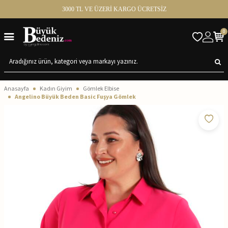
3000 TL VE ÜZERİ KARGO ÜCRETSİZ
0
Anasayfa
Kadın Giyim
Gömlek Elbise
Angelino Büyük Beden Basic Fuşya Gömlek