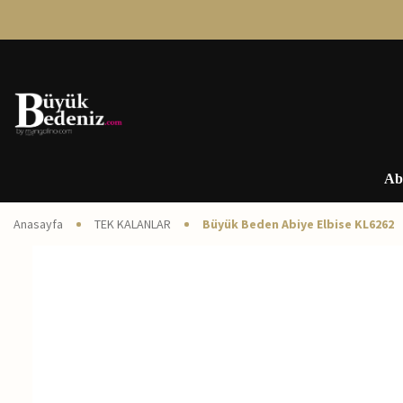
Ab
Anasayfa
TEK KALANLAR
Büyük Beden Abiye Elbise KL6262