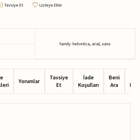
Tavsiye Et
Listeye Ekle
family: helvetica, arial, sans
e
Tavsiye
İade
Beni
Hızl
Yorumlar
leri
Et
Koşulları
Ara
Mes