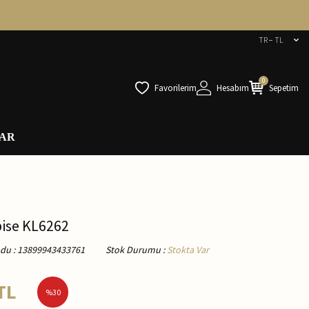
TR − TL
0
Favorilerim
Hesabım
Sepetim
AR
bise KL6262
odu
:
13899943433761
Stok Durumu
:
Stokta Var
TL
%
30