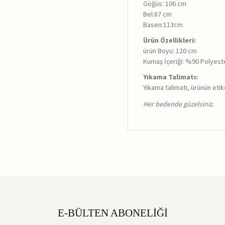
Göğüs: 106 cm
Bel:87 cm
Basen:113cm
Ürün Özellikleri:
ürün Boyu: 120 cm
Kumaş İçeriği: %90 Polyest
Yıkama Talimatı:
Yıkama talimatı, ürünün eti
Her bedende güzelsiniz.
E-BÜLTEN ABONELİĞİ