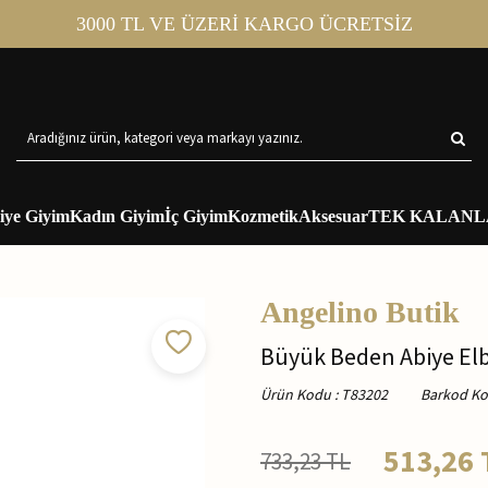
3000 TL VE ÜZERİ KARGO ÜCRETSİZ
iye Giyim
Kadın Giyim
İç Giyim
Kozmetik
Aksesuar
TEK KALANL
Angelino Butik
Büyük Beden Abiye El
Ürün Kodu
:
T83202
Barkod K
513,26
733,23
TL