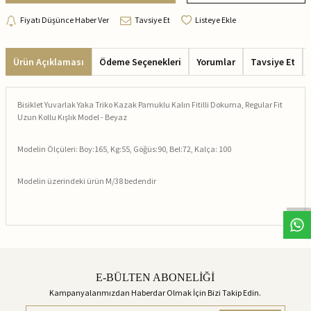
Fiyatı Düşünce Haber Ver
Tavsiye Et
Listeye Ekle
Ürün Açıklaması
Ödeme Seçenekleri
Yorumlar
Tavsiye Et
Bisiklet Yuvarlak Yaka Triko Kazak Pamuklu Kalın Fitilli Dokuma, Regular Fit
Uzun Kollu Kışlık Model - Beyaz
Modelin Ölçüleri: Boy:165, Kg:55, Göğüs:90, Bel:72, Kalça: 100
Modelin üzerindeki ürün M/38 bedendir
E-BÜLTEN ABONELİĞİ
Kampanyalarımızdan Haberdar Olmak İçin Bizi Takip Edin.