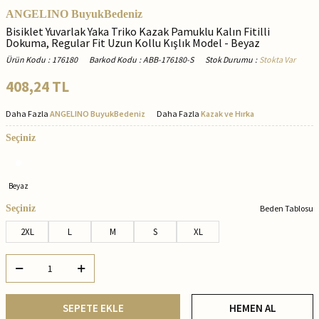
ANGELINO BuyukBedeniz
Bisiklet Yuvarlak Yaka Triko Kazak Pamuklu Kalın Fitilli
Dokuma, Regular Fit Uzun Kollu Kışlık Model - Beyaz
Ürün Kodu
:
176180
Barkod Kodu
:
ABB-176180-S
Stok Durumu
:
Stokta Var
408,24
TL
Daha Fazla
ANGELINO BuyukBedeniz
Daha Fazla
Kazak ve Hırka
Seçiniz
Beyaz
Seçiniz
Beden Tablosu
2XL
L
M
S
XL
SEPETE EKLE
HEMEN AL