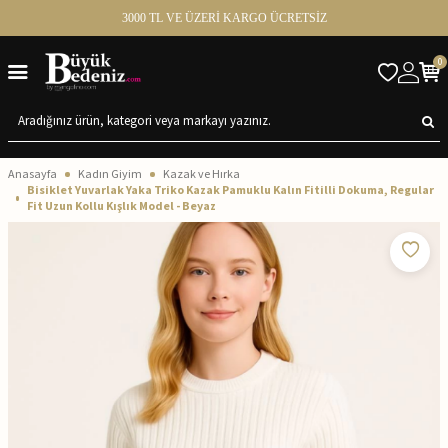
3000 TL VE ÜZERİ KARGO ÜCRETSİZ
0
Anasayfa
Kadın Giyim
Kazak ve Hırka
Bisiklet Yuvarlak Yaka Triko Kazak Pamuklu Kalın Fitilli Dokuma, Regular
Fit Uzun Kollu Kışlık Model - Beyaz