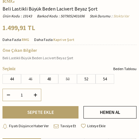
RMG
Beli Lastikli Büyük Beden Lacivert Beyaz Şort
Ürün Kodu
:
19143
Barkod Kodu
:
5079052401696
Stok Durumu
:
Stokta Var
1.499,91
TL
Daha Fazla
RMG
Daha Fazla
Kapri ve Şort
Öne Çıkan Bilgiler
Beli Lastikli Büyük Beden Lacivert Beyaz Şort
Seçiniz
Beden Tablosu
44
46
48
50
52
54
SEPETE EKLE
HEMEN AL
Fiyatı Düşünce Haber Ver
Tavsiye Et
Listeye Ekle