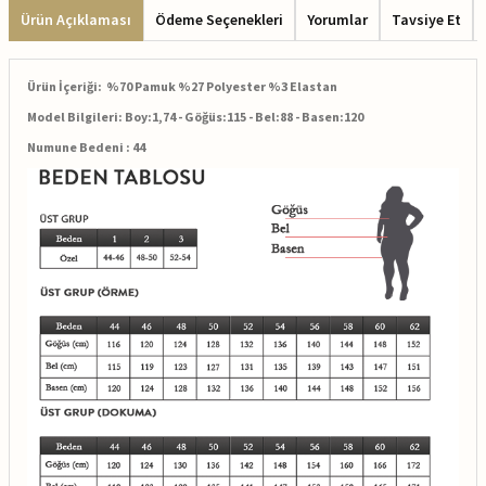
Ürün Açıklaması
Ödeme Seçenekleri
Yorumlar
Tavsiye Et
Ürün İçeriği:
%70 Pamuk %27 Polyester %3 Elastan
Model Bilgileri: Boy:1,74 - Göğüs:115 - Bel:88 - Basen:120
Numune Bedeni : 44