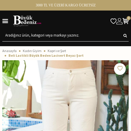
3000 TL VE ÜZERİ KARGO ÜCRETSİZ
0
Anasayfa
Kadın Giyim
Kapri ve Şort
Beli Lastikli Büyük Beden Lacivert Beyaz Şort