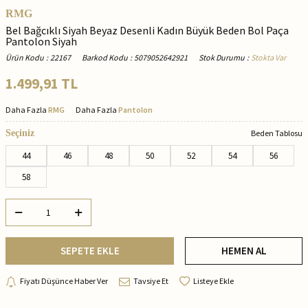
RMG
Bel Bağcıklı Siyah Beyaz Desenli Kadın Büyük Beden Bol Paça
Pantolon Siyah
Ürün Kodu
:
22167
Barkod Kodu
:
5079052642921
Stok Durumu
:
Stokta Var
1.499,91
TL
Daha Fazla
RMG
Daha Fazla
Pantolon
Seçiniz
Beden Tablosu
44
46
48
50
52
54
56
58
SEPETE EKLE
HEMEN AL
Fiyatı Düşünce Haber Ver
Tavsiye Et
Listeye Ekle