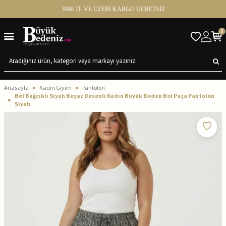
3000 TL VE ÜZERİ KARGO ÜCRETSİZ
0
Anasayfa
Kadın Giyim
Pantolon
Bel Bağcıklı Siyah Beyaz Desenli Kadın Büyük Beden Bol Paça Pantolon
Siyah