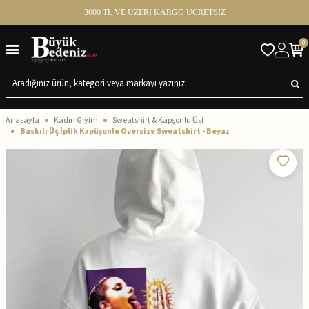
3000 TL VE ÜZERİ KARGO ÜCRETSİZ
0
Anasayfa
Kadın Giyim
Sweatshirt & Kapşonlu Üst
Baskılı Üç İplik Kapüşonlu Oversize Sweatshirt - Beyaz