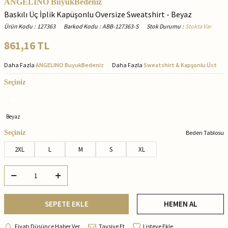
ANGELINO BuyukBedeniz
Baskılı Üç İplik Kapüşonlu Oversize Sweatshirt - Beyaz
Ürün Kodu
:
127363
Barkod Kodu
:
ABB-127363-S
Stok Durumu
:
Stokta Var
861,16
TL
Daha Fazla
ANGELINO BuyukBedeniz
Daha Fazla
Sweatshirt & Kapşonlu Üst
Seçiniz
Beyaz
Seçiniz
Beden Tablosu
2XL
L
M
S
XL
SEPETE EKLE
HEMEN AL
Fiyatı Düşünce Haber Ver
Tavsiye Et
Listeye Ekle