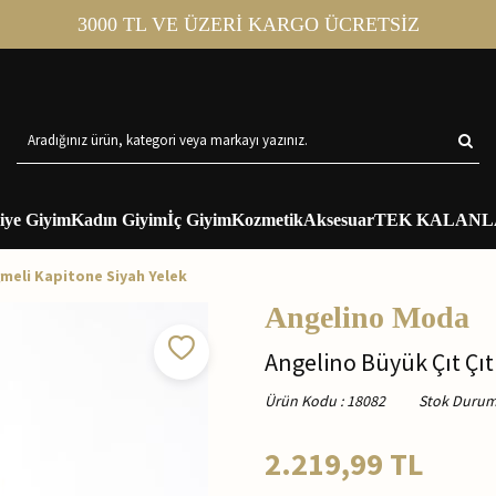
3000 TL VE ÜZERİ KARGO ÜCRETSİZ
iye Giyim
Kadın Giyim
İç Giyim
Kozmetik
Aksesuar
TEK KALANL
ğmeli Kapitone Siyah Yelek
Angelino Moda
Angelino Büyük Çıt Çıt
Ürün Kodu
:
18082
Stok Duru
2.219,99
TL