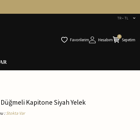
TR − TL
0
Favorilerim
Hesabım
Sepetim
AR
 Düğmeli Kapitone Siyah Yelek
mu
:
Stokta Var