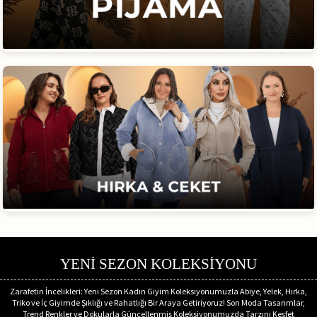
YENİ SEZON KOLEKSİYONU
Zarafetin İncelikleri: Yeni Sezon Kadın Giyim Koleksiyonumuzla Abiye, Yelek, Hırka,
Triko ve İç Giyimde Şıklığı ve Rahatlığı Bir Araya Getiriyoruz! Son Moda Tasarımlar,
Trend Renkler ve Dokularla Güncellenmiş Koleksiyonumuzda Tarzını Keşfet